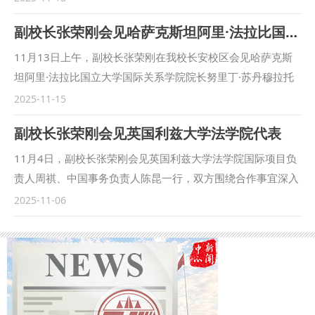
学会经济法学研究会主办，西南财经大学法学院承办。来自全
副校长张荣刚会见哈萨克斯坦阿里·法拉比国立大学代表团一行
国各高等学校、研究机构、党政机关及相关企事业单位200余
名代表参加会议。我校副校长孙昊亮教授、经济法学院（知识
11月13日上午，副校长张荣刚在我校长安校区会见哈萨克斯
产权学院）院长倪楠教授、发展规划与学科建设处处长王莹莹
坦阿里·法拉比国立大学国际关系学院院长努里丁·苏丹穆拉托
教授等一行5人应邀参会。本次会员大会是中国法学会经济法
夫一行，双方就继续推进两校合作展开深入会谈。国际交流与
2025-11-15
学研究会的换届大会，经选举，我校孙昊亮教授当选副会长，
合作处相关负责人参加会见。 张荣刚代表学校对努里丁院长
副校长张荣刚会见英国利兹大学法学院代表
倪楠教授、王莹莹教授当选常务理事，郑艳馨教授、肖新喜教
一行的来访表示欢迎，并系统介绍了我校近年来在学科建设、
授当选理事，倪楠教授兼任经济法学研究会教育委员会副主
人才培养、国际化办学等方面的发展成效。他表示，我校始终
11月4日，副校长张荣刚会见英国利兹大学法学院国际项目负
任。 本次研讨会议程设“经济法总论”“财税法金融法”“竞争
积极响应“一带一路”倡议，将中亚地区作为推进国际化战略的
责人周祺、中国事务负责人陈昆一行，双方围绕合作事宜深入
法”“经济法综合”四个分论坛，并包含大会交流、大会发言等环
核心板块，阿里・法拉比国立大学作为中亚地区顶尖高等学
交流。国际法学院（国际仲裁学院）、国际交流与合作处主要
2025-11-06
节。孙昊亮以“新质生产力发展中的法治保障”为题作大会发
府，是我校重要的战略合作伙伴，两校已在长期交流中构建了
负责人陪同会见。 张荣刚对利兹大学法学院一行到访表示热
言，王莹莹、倪楠分别主持“经济法综合”“竞争法”分论坛，肖
深厚互信与坚实合作基础。张荣刚强调，希望双方以此次会谈
烈欢迎，并就我校代表团2024年访问该校期间所获的热情接
新喜在“经济法综合”分论坛中担任与谈人，作点评发言。 第五
为契机，进一步凝聚共识、细化举措，在学术研究、人才联合
待致以诚挚谢意。他表示，两校已奠定良好合作基础，希望在
届理事会我校多名专家入选，彰显了我校经济法学科全国领先
培养、平台共建等方面持续发力，推动合作向更深层次、更宽
此之上进一步巩固合作成果、拓展合作维度，充分整合双方在
优势与深厚积淀。未来，我校将持续深耕学术、聚力人才培
领域迈进。 努里丁・苏丹穆拉托夫对我校的热情接待表示衷
法学教育、科研创新及实践资源等领域的核心优势，通过构建
养、深化科研创新，为中国经济法学发展贡献西法大力量。
心感谢，并详细介绍了阿里・法拉比国立大学国际关系学院的