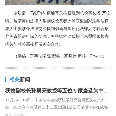
论坛后，马朝琦与柬埔寨总检察院副总检察长潘·万拉
特、越南河内法律大学副校长黄春洲等东盟国家法学
法律
界
人士就涉外法律交流机制创新与国际化法律人才联合培
养等议题进行深入交流，
将持续推动我校与东盟国家检察
机关与相关高校开展务实合作。
（供稿：刑事法学院 撰稿：高晓伟 审核：孙学龙）
相关
新闻
我校副校长孙昊亮教授等五位专家当选为中国法学会经济法学研究会第五届理事会副会长、常务理事等职务
11月14—16日，中国法学会经济法学研究会第五次会员大
会、2025年年会暨第三十三届全国经济法理论研讨会在成都
隆重召开。本届研讨会以创新发展与经济法为主题，由中国法
2025-11-18