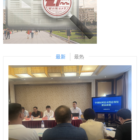
更为开放融合的国际化人才培养体系，共同探索兼具前瞻性与
（供稿：经济法学院（知识产权学院） 撰稿：魏静 审核：倪
学科特色、师资力量，以及区域国别研究中心在中亚问题研
实效性的法治人才培养新路径，为服务全球治理贡献坚实的人
楠）
究、国际政治分析等领域的最新成果。期待与我校在国际政
才支撑与智力保障。 周祺表示，利兹大学法学院致力于通过
治、区域国别学等重点领域建立常态化合作机制，开展联合科
设立专项奖学金、健全学生服务保障等全方位支持体系，为培
研、学术论坛、师生互访等系列活动。 会谈结束后，代表团
养高素质涉外法治人才提供关键支撑。他期待双方携手创新合
一行应邀参加了由国家安全学院（反恐怖主义法学院）、中南
作模式，进一步拓宽合作维度，为两校师生的学术成长与职业
亚研究中心（教育部区域国别研究中心）联合举办的专题研讨
发展开拓更广阔的空间。 双方围绕国家留学基金管理委员会
最新
最热
会。会上，双方专家学者围绕中亚地区安全局势、区域合作机
国际组织法治人才培养项目、中外合作办学项目及2+2国际本
遇、文明互鉴路径等议题展开深度研讨，交流观点、分享洞
科项目等合作领域展开洽谈，并就专业对接、人员选拔与资金
见，现场学术氛围浓厚。为进一步夯实合作基础、汇聚研究力
支持等具体细节进行了深入商讨。 为推动会谈成果转向实质
量，我校中南亚研究中心向三位专家颁发了“特聘研究员”证
合作，会后，周祺与陈昆面向我校学生举办“英国利兹大学法
书，标志着双方在人才交流与科研合作方面迈出实质性步伐。
学硕士学位项目”专题讲座，详细解读了项目情况与申请流
（供稿：国际交流与合作处 撰稿：王英建 审核：陈梦琦）
程。 英国利兹大学是世界知名公立综合性研究型大学，是英
国罗素大学集团创始成员和英国“红砖大学”之一，2026 QS世
界大学排名中位列第86位。我校与利兹大学开展法学硕士项目
合作，项目包含本连硕3+1、4+1，双硕士1+1+1、2+1等学