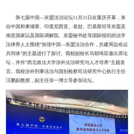
第七届中国
—
东盟法治论坛
11月
21日在重庆开幕，来
自中国和
柬埔寨、印度尼西亚、老挝、巴基斯坦等
东盟
及
南亚国家
以及
国际调解院、东盟秘书处等
国际组织的法学
法律界人士围绕“加强中国—东盟法治合作，共建周边命运
共同体”的主题进行了探讨。
我校副校长马朝琦应邀出席论
坛，并作“西北政法大学涉外法治研究与人才培养”主题发
言。
我校
涉外刑事法治与国别检察司法研究中心执行主任
汪鹏副教授
，副主任张一博士
等参加论坛。