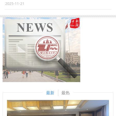
我校学科规划处处长王莹莹教授以“《中华人民共和国民法
育家”、中国刑法学研究会名誉会长高铭暄作书面讲话。全国
应陕西省民宗委、西安市民宗委、榆林市委统战部、延安市委
2025-11-21
典》在《中华人民共和国公司法》的体系化适用——对新《中
人大常委会法制工作委员会副主任雷建斌，最高人民法院党组
统战部、内蒙古包头市委统战部、山西吕梁市委统战部等省内
华人民共和国公司法》司法解释征求意见稿的反思”为主题发
成员、副院长沈亮，最高人民检察院党组成员、副检察长葛晓
外统战部门的邀请，彭瑞花先后为陕西、西安、榆林、延安、
言。 西北大学法学院刘建仓副教授以“《中华人民共和国公司
燕，中国法学会副会长赵昌华，陕西省委常委、省委政法委书
包头、吕梁、靖边、神木、黄陵、潼关、北京市西城区、西安
法》第一百九十一条法理阐释与法律适用”为主题发言。我校
记刘强，我校党委书记赵万东致辞。我校党委副书记、校长范
市莲湖区、西咸新区等各级统战民宗部门组织举办的宗教干部
民商法学院刘卫锋副教授以“企业破产法修订草案下破产管理
九利出席开幕式。中国刑法学研究会副会长、中国政法大学教
培训班和宗教教职人员培训班进行辅导讲座，立足新时代宗教
人报酬的困境与完善”为主题发言。我校民商法学院常鑫副教
授曲新久作学会年度工作报告。中国刑法学研究会会长、上海
工作的新形势、新要求，围绕“宗教工作形势与依法管理宗教
授以“《金融机构产品适当性管理办法》中‘保险适当性义务规
市高级人民法院党组书记、院长贾宇主持开幕式。 本次年会
事务”“习近平总书记关于宗教工作的重要论述”“宗教政策法
则’的得与失”为主题发言。海普睿诚律师事务所李欣律师以“企
共设立“数字安全刑法保障体系建构研究”“新时期社会治理与刑
规”“宗教事务治理法治化”“宗教中国化”等主题进行系统阐释。
业如何从‘破’局中重获生机”为主题发言。海普睿诚律师事务所
事对策研究”“民营经济发展的刑法保护研究”“涉外刑事法治问
讲座得到省内外各级统战民宗部门的高度评价，加强了我校与
张强律师以“开具发票的民事争议处理”为主题发言。 我校民商
题研究”“刑法理论前沿问题研究”五个平行论坛，并聚焦“高质
省内外统战部门的交流与合作，是我校马克思主义宗教学研究
法学院张晓飞副教授、西安财经大学法学院申文君副教授、我
量发展、高水平安全的刑法保障”主题开设研究生论坛。 “十四
中心助力宗教工作“三支队伍”建设，为新时代党的宗教工作贡
校民商法学院樊新红讲师、丰瑞律师事务所合伙人孙伟进行点
五”期间，中国刑法学研究会以习近平法治思想为引领，紧扣
献智慧和力量的重要表现。 （供稿：党委统战部 撰稿：刘贝
最新
最热
评与交流。 陕西省法学会商法学研究会姚子奇副会长致闭幕
中央法治工作要求交出亮眼答卷。2021年底完成换届后，各
贝 审核：马玲）
词，他表示此次会议是一场学术交流与分享，各发言人都针对
项工作高效推进。学术上修订“马工程刑法学教材”，连续举办
商事法治建设中的重点、热点和难点问题进行了论述，同时也
五届实务刑法论坛，第五期在线参与达65万人，推动刑法学自