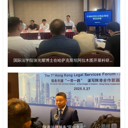
对未来提出展望，希望可以在此基础上进一步提升。 （供
主知识体系构建。立法司法层面，为刑法修正案（十二）草案
稿：民商法学院 撰稿：孟婷 审核：程淑娟）
建言，针对醉驾、帮信罪等提出建议获司法机关采纳，相关调
研报告获中央领导批示。国际上与韩、德等国深化刑法研讨，
国内以高铭暄学术馆为平台搭交流桥梁，为推进中国式现代化
刑事法治建设提供有力支撑。 （供稿：刑事法学院 撰稿：王
鹏飞 审核：孙学龙）
国际法学院张光耀博士在哈萨克斯坦阿拉木图开展科研与社会服务活动
陕港法律服务“双向奔赴”