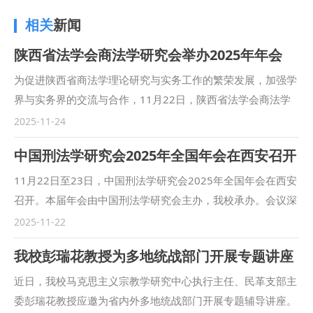
相关
新闻
陕西省法学会商法学研究会举办2025年年会
为促进陕西省商法学理论研究与实务工作的繁荣发展，加强学
界与实务界的交流与合作，11月22日，陕西省法学会商法学
研究会年会在海普睿诚律师事务所召开。本次会议由陕西省法
2025-11-24
学会商法学研究会主办，我校民商法学院、陕西海普睿诚律师
中国刑法学研究会2025年全国年会在西安召开
事务所承办。来自我省专家学者以及司法系统、律师行业等实
务界人士共计80余人参会。 陕西省法学会商法学研究会会长
11月22日至23日，中国刑法学研究会2025年全国年会在西安
郭升选教授主持开幕式。我校党委副书记张军政，海普睿诚律
召开。本届年会由中国刑法学研究会主办，我校承办。会议深
师事务所副主任林显春分别致辞。 张军政在致辞中表示本次
入学习贯彻习近平法治思想，学习贯彻党的二十届四中全会精
2025-11-22
年会是在新《中华人民共和国公司法》司法解释征求意见稿以
神和中央全面依法治国工作会议精神，以“高质量发展、高水
我校彭瑞花教授为多地统战部门开展专题讲座
及企业破产法修订草案的背景下召开，希望各位同仁能围绕会
平安全的刑法保障”为主题，围绕我国刑法学发展中的重大理
议主题充分交流学术思想，促进学界与实务界的交流。 主旨
论和实践问题展开深入研讨。来自国内刑事法学界的专家学者
近日，我校马克思主义宗教学研究中心执行主任、民革支部主
发言与研讨环节由我校民商法学院副院长凤建军副教授主持。
及实务界代表等近五百人出席本届年会。 开幕式上，“人民教
委彭瑞花教授应邀为省内外多地统战部门开展专题辅导讲座。