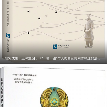
研究成果｜王瀚主编：《“一带一路”与人类命运共同体构建的法律与实践》