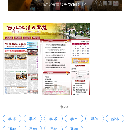
心的学术影响力，建设服务地方经济社会发展的高端新型智
陕港法律服务“双向奔赴”
库，为地方经济社会发展贡献力量。 问：《条例》规定，本
省加强哲学社会科学科研诚信工作，建立健全教育引导、监督
惩治职责明确、高效协同的科研诚信管理体系。您如何看待这
一规定？ 袁祖社：学术诚信是十分关键的问题，是学术研究
的根本。学者在进行学术研究过程中，必须增强学术自律。学
术诚信的问题目前不仅存在于大学，也存在于一些研究机构。
建立健全科研诚信管理制度是十分必要的。 同时，知识产权
问题也应该得到重视。《条例》的出台释放了信号，即哲学社
会科学研究成果的权益需要被重视。如果学者的知识产权无法
得到有效保护，必然会滋生造假现象。应该明确学术成果归
属、使用权限、收益分配等标准，加强对学术期刊、数据库平
台的监管，避免变相侵占作者权益，引导社科工作者增强维权
意识。 问：《条例》出台将产生哪些积极影响？ 马朝琦：
热词
《条例》将会在三个方面产生积极影响。 一是进一步完善我
学术
学术
学术
学术
媒体
媒体
省哲学社会科学发展的体制机制，推动系统运行高效顺畅。
通知
通知
通知
通知