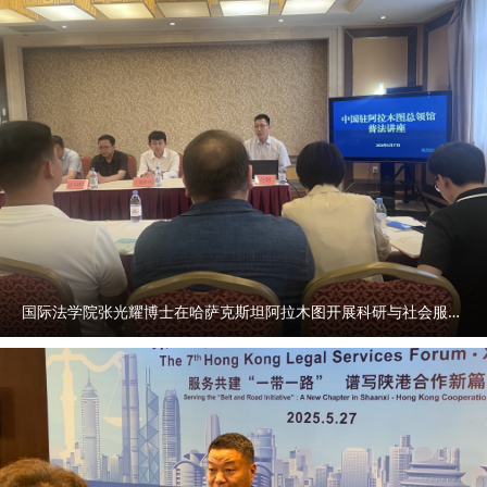
促进条例》解读
https://xzzsx.sxdaily.com.cn/app/template/displayTemplat
e/news/newsDetail/18499/11357072.html?isShare=true
国际法学院张光耀博士在哈萨克斯坦阿拉木图开展科研与社会服务活动