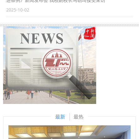
进条例》新闻发布会 我校副校长马朝琦接受采访
宗教工作的重要论述，积极开展实践调研，进行课题攻关，服
流，不断拓展合作领域、合作范围，围绕中国检察学自主知识
https://qidian.sxtvs.com/timing/share/content/10654306
2025-10-02
务党的宗教工作。 与会人员集体学习了习近平总书记在中共
体系构建、检察课题研究、检校人才互派交流、学生实习实训
陕西省十四届人大常委会第十八次会议审议通过《陕西省哲学
中央政治局第二十二次集体学习会议上的讲话精神。彭瑞花教
等方面开展了卓有成效的合作。在最高人民检察院国际合作局
社会科学发展促进条例》（以下简称《条例》），《条例》于
授汇报了马克思主义宗教学研究中心近期工作情况，并从党的
指导下，我校成立的“涉外刑事法治与国别检察司法研究中
9月底正式公布。 日前，西北政法大学副校长、二级教授马朝
宗教工作的重要性、当前宗教工作的主线、依法治理宗教事
心”各项工作稳步推进，已在区域国别检察研究、国际刑事司
琦，陕西省哲学社会科学研究中心执行主任、陕西师范大学马
务、加强宗教工作队伍建设、进一步加强校地协同合作等方面
法协助、多语种法律数据库建设等方面取得一定成果。下一
克思主义学部部长袁祖社接受记者采访，对《条例》进行解
进行发言。中心研究员、2025年度课题负责人等分别围绕学
步，将高质量推进涉外检察工作，依托中心进一步整合全校资
读。 问：根据《条例》，哲学社会科学机构应当加强延安精
习内容进行交流发言。 （供稿：国家安全学院（反恐怖主义
源，推动学校专家学者与检察实务专家的交流互动，建立常态
神、照金精神、西迁精神等伟大精神阐释研究。加强秦岭文
法学院） 撰稿：彭瑞花 审核：李政敏）
化研究协作机制，围绕涉外检察基础性理论和实践难题开展联
化、黄河文化、长城文化、关中文化、黄土文化、汉水文化等
合攻关，共同打造服务国家战略的涉外检察智库。 刘志远表
中华优秀传统文化阐释研究。这条中对于伟大精神等的列举，
示，最高人民检察院对涉外检察工作高度重视，西北政法大学
主要依据什么？对于相关研究有哪些促进作用？ 马朝琦：延
始终心怀“国之大者”，在涉外法治领域取得了突出的成绩。涉
安精神、照金精神、西迁精神，都是源发于陕西、彰显于陕
外刑事法治与国别检察司法研究中心先后配合完成中国—东盟
西、实践于陕西的中国共产党人的伟大精神，三种精神同时位
最新
最热
检察总长网站建设，编译东盟国家《刑法典》《刑事诉讼法
列2021年国庆节前夕中央宣传部梳理并正式公布的第一批中
典》等二十余部法典等，在服务检察国际交流与合作方面发挥
国共产党人精神谱系（共46种）。 《条例》特别列举这些伟
了积极作用。下一步，希望学校进一步聚焦涉外检察工作，高