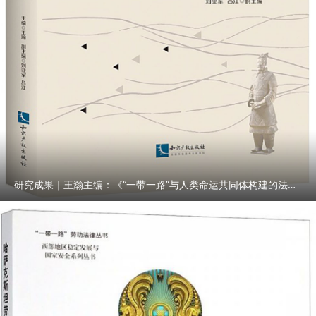
研究成果｜王瀚主编：《“一带一路”与人类命运共同体构建的法律与实践》