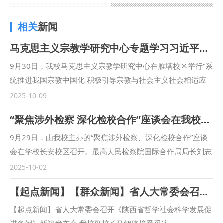
相关
新闻
马克思主义宗教学研究中心专题学习习近平总书记在中共中央政治局第二十二次集体学习时的重要讲话精神
9月30日，我校马克思主义宗教学研究中心在雁塔校区举行“系
统推进我国宗教中国化 积极引导宗教与社会主义社会相适应
——深入学习习近平总书记在中共中央政治局第二十二次集体
2025-10-09
学习会议上的讲话精神”主题研讨会。中心执行主任彭瑞花教
“聚焦涉外检察 深化检校合作”座谈会在我校召开
授主持会议，校党委副书记、马克思主义宗教学研究中心常务
副主任张军政出席会议并讲话。 张军政对当前研究中心的工
9月29日，由我校主办的“聚焦涉外检察、深化检校合作”座谈
作给予肯定，并从站稳立场、坚定信仰，防范宗教渗透，推动
会在学校长安校区召开。最高人民检察院国际合作局局长刘志
宗教工作法治化三方面提出要求。他表示，要注重系统观念，
远，陕西省人民检察院十一检察部主任李向锋，西安市人民检
2025-10-02
立足国家级宗教工作特色智库建设需要，将宗教学研究与相关
察院教育培训处负责人陈文龙，西安市长安区人民检察院副检
【起点新闻】【群众新闻】省人大常委会召开《陕西省哲学社会科学发展促进条例》新闻发布会 我校副校长马朝琦接受采访
学科相结合，不断加强研究队伍建设；要不断提高政治站位，
察长王蕾等出席会议。我校校长范九利出席会议并致辞，副校
始终坚持正确的政治方向、价值导向、学术取向，发挥专业优
长马朝琦主持会议。 范九利表示，涉外检察工作是国家涉外
【起点新闻】省人大常委会召开《陕西省哲学社会科学发展促
势，主动作为；要以问题为导向，学习贯彻习近平总书记关于
法治工作的重要方面，近年来，学校与各级检察机关深化交