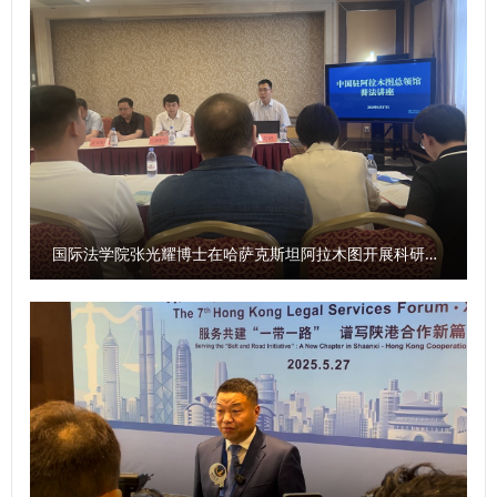
大精神，有利于我省广大社科工作者赓续红色血脉，传承红色
质效做好智库服务，统筹好校内各部门、各研究机构的科研力
基因，发扬革命先辈们的光荣传统和优良作风，在有效宣传、
量形成研究特色，同时，进一步整合涉外检察实务人才，围绕
研究、践行延安精神等党的宝贵精神财富的基础上，立足我省
涉外检察人才培养工作搭建平台。 刘志远与我校刑事法学院
丰富的文化资源、鲜明的研究特色、深厚的学术积淀，坚定信
院长冯卫国共同签署科研项目委托书 马朝琦宣布西北政法大
心、鼓足干劲、激发活力、释放潜能，更加专注于陕西高质量
学涉外刑事法治与国别检察司法中心网站正式上线，由中心和
发展和国家重大战略需求，继往开来、扎实工作、锐意进取，
西北政法大学湾区研究院共同研发的“全球法律数据库”正式进
不断谱写文化强省建设的华美篇章。 问：《条例》对新型智
入试运行阶段。 学校发展规划与学科建设处、教务处、科研
库建设作出了相关规定，请问陕西省哲学社会科学研究中心将
处、国际交流与合作处、经济学院、刑事法学院、民商法学
如何贯彻《条例》，建强新型智库平台？ 袁祖社：陕西省哲
国际法学院张光耀博士在哈萨克斯坦阿拉木图开展科研与社会服务活动
院、经济法学院（知识产权学院）、国际法学院（国际仲裁学
学社会科学研究中心由省教育厅、陕西师范大学共同建设，依
院）、国家安全学院（反恐怖主义法学院）、公安学院（公共
托陕西师范大学学科优势，汇聚全省哲学社会科学力量，开展
安全法学院）、外国语学院、图书馆以及涉外刑事法治与国别
有组织的哲学社会科学研究。2025年，陕西省哲学社会科学
检察司法研究中心、中亚法律查明中心、涉外法治研究中心、
研究中心将贯彻落实《条例》，按照上级主管部门要求，紧紧
非洲研究院、北大法宝西安分公司等单位的主要负责人和学生
围绕地方经济社会发展，在课题发布、学术研究方面聚焦延安
共计140余人参加会议。 （供稿：刑事法学院 撰稿：高晓伟
精神、照金精神、西迁精神开展工作；将聚焦陕西社会科学有
审核：孙学龙）
生力量，组建社科大军，不断扩大陕西省哲学社会科学研究中