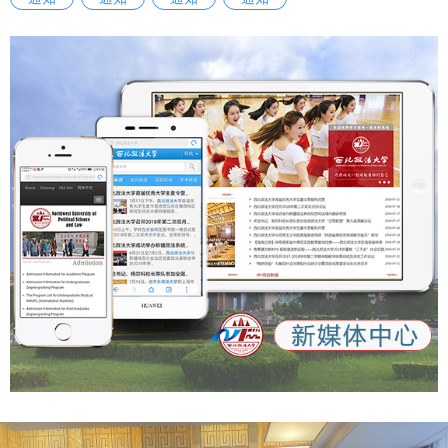
《条例》坚持党的全面领导推动哲学社会科学工作的根本要
求，进一步理顺我省哲学社会科学工作的领导体制和运行机
制，有利于相关部门在推动哲学社会科学工作高质量发展中凝
聚共识、汇聚智慧、积聚合力。 二是进一步明确我省哲学社
会科学发展的基本方位，推动工作实施增效提质。《条例》坚
持立足陕西实际形成陕西标识的重要要求，通过明确优化学
科、激励创新、人才发展和聚焦特色等规定，进一步厘明我省
哲学社会科学学科体系、学术体系、话语体系的布局重点和方
位导向，利于党校、社会科学院、高等学校等哲学社会科学机
构和工作者坚定立场、明确主业、创新成果。 三是进一步激
发我省哲学社会科学发展的巨大潜能，推动成果产出精彩纷
呈。《条例》通过明确实施机制、普及职责、社会支持和宣传
发布等规定，进一步厘定我省哲学社会科学成果发布、交流活
动和社会参与的工作方式和脉络结构，利于激励人才和研究成
果在为祖国、为人民立德立言中成就自我、实现价值。（群众
新闻记者 王姿颐） 【群众新闻】 《陕西省哲学社会科学发展