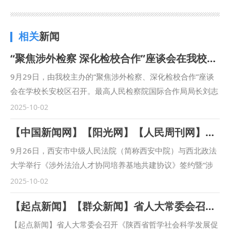
相关
新闻
“聚焦涉外检察 深化检校合作”座谈会在我校召开
9月29日，由我校主办的“聚焦涉外检察、深化检校合作”座谈
会在学校长安校区召开。最高人民检察院国际合作局局长刘志
远，陕西省人民检察院十一检察部主任李向锋，西安市人民检
2025-10-02
察院教育培训处负责人陈文龙，西安市长安区人民检察院副检
【中国新闻网】【阳光网】【人民周刊网】【今日头条】【起点新闻】【三秦都市报】西安市中级人民法院与西北政法大学联合建立涉外法治人才协同培养基地
察长王蕾等出席会议。我校校长范九利出席会议并致辞，副校
长马朝琦主持会议。 范九利表示，涉外检察工作是国家涉外
9月26日，西安市中级人民法院（简称西安中院）与西北政法
法治工作的重要方面，近年来，学校与各级检察机关深化交
大学举行《涉外法治人才协同培养基地共建协议》签约暨“涉
流，不断拓展合作领域、合作范围，围绕中国检察学自主知识
外法治人才协同培养基地”揭牌仪式。西安中院党组书记、院
2025-10-02
体系构建、检察课题研究、检校人才互派交流、学生实习实训
长赵雷，西北政法大学党委副书记、校长范九利出席会议并致
【起点新闻】【群众新闻】省人大常委会召开《陕西省哲学社会科学发展促进条例》新闻发布会 我校副校长马朝琦接受采访
等方面开展了卓有成效的合作。在最高人民检察院国际合作局
辞，共同为“涉外法治人才协同培养基地”揭牌。西安中院审判
指导下，我校成立的“涉外刑事法治与国别检察司法研究中
委员会专职委员张曼慧与西北政法大学副校长张荣刚签署《涉
【起点新闻】省人大常委会召开《陕西省哲学社会科学发展促