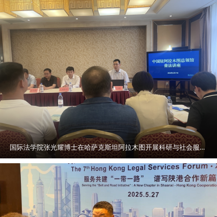
https://qinwen.sanqin.com/app/template/displayTemplate
促进条例》解读
/news/newsDetail/7011/11348900.html?isShare=true
https://xzzsx.sxdaily.com.cn/app/template/displayTemplat
e/news/newsDetail/18499/11357072.html?isShare=true
国际法学院张光耀博士在哈萨克斯坦阿拉木图开展科研与社会服务活动