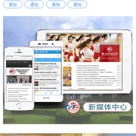
【人民周刊网】【今日头条】【起点新闻】【三秦都市报】西
通知
通知
通知
通知
《条例》坚持党的全面领导推动哲学社会科学工作的根本要
安市中级人民法院与西北政法大学联合建立涉外法治人才协同
求，进一步理顺我省哲学社会科学工作的领导体制和运行机
培养基地：
制，有利于相关部门在推动哲学社会科学工作高质量发展中凝
https://m.chinanews.com/wap/detail/chs/zw/10490348.sh
聚共识、汇聚智慧、积聚合力。 二是进一步明确我省哲学社
tml http://mwap.iygw.cn/2025/0927/323315.html
会科学发展的基本方位，推动工作实施增效提质。《条例》坚
https://www.peopleweekly.cn/html/2025/jizhezaixian_092
持立足陕西实际形成陕西标识的重要要求，通过明确优化学
8/257312.html
科、激励创新、人才发展和聚焦特色等规定，进一步厘明我省
https://m.toutiao.com/article/7554693155212296719/sha
哲学社会科学学科体系、学术体系、话语体系的布局重点和方
re_uid=MS4wLjABAAAAyFHUFvmEuW4JD0N4nfHQef-
位导向，利于党校、社会科学院、高等学校等哲学社会科学机
6WWiWqSI0j-
构和工作者坚定立场、明确主业、创新成果。 三是进一步激
iF4tMrmdw&share_did=MS4wLjACAAAAMHieo4h_EjwNQr
发我省哲学社会科学发展的巨大潜能，推动成果产出精彩纷
vjP5d6x3O4bhRoyX4Q0ESI72gVjgAX6grNMHwwtjhjgGbE
呈。《条例》通过明确实施机制、普及职责、社会支持和宣传
G5VX&upstream_biz=client_share&app=news_article&cate
发布等规定，进一步厘定我省哲学社会科学成果发布、交流活
gory_new=profile_all×tamp=1758964530&share_token=d
动和社会参与的工作方式和脉络结构，利于激励人才和研究成
6476941-1333-4e61-903d-d71e518ebd87
果在为祖国、为人民立德立言中成就自我、实现价值。（群众
https://qidian.sxtvs.com/timing/share/content/10652663
新闻记者 王姿颐） 【群众新闻】 《陕西省哲学社会科学发展