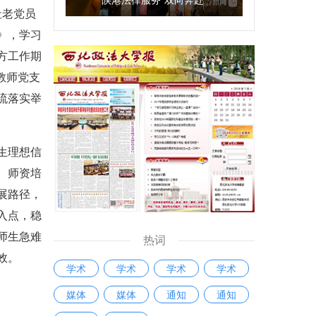
社老党员
》，学习
方工作期
教师党支
流落实举
生理想信
、师资培
展路径，
入点，稳
师生急难
热词
效。
学术
学术
学术
学术
媒体
媒体
通知
通知