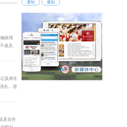
通知
通知
正确政绩
班子成员、
需求，从
绩观的价
质量发展
法治人
书记及师生
建设、民
性洗礼，进
的理解，
马婧结合
贡献。
认知，推
院党委书
想，坚持
业及合作
党精神，