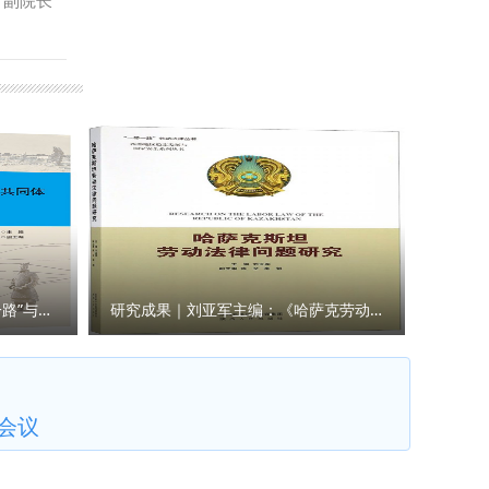
，副院长
。三是主
并达成共
垒作用，
派优秀业
崔玮 审
能。建立
，双方还
、更广领
研究成果｜王瀚主编：《“一带一路”与人类命运共同体构建的法律与实践》
研究成果｜刘亚军主编：《哈萨克劳动法律问题研究》
会议