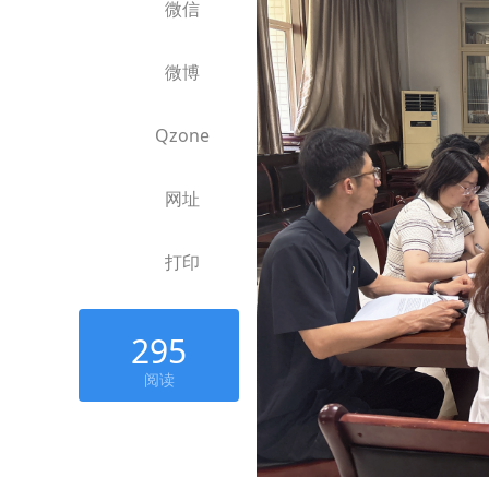
微信
微博
Qzone
网址
打印
295
阅读