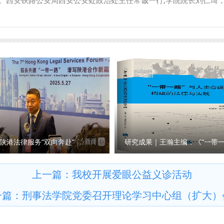
。西安铁路公安局西安公安处政治处主任常诚一行,学院院长刘仁琦
员深耕教学立德树人，学生党员勤学争先，以实际行动践行入党誓言
会。 座谈会上，双方围绕实习实训、就业核心议题展开了热烈讨论
研、学科建设、人才培养一体推进、深度融合，各党支部发挥战斗堡
化学生实习方案，将课堂理论与铁路公安一线实战紧密结合。通过选
院高质量发展实绩献礼建党105周年。 （供稿：外国语学院 撰稿：
前熟悉铁路公安的工作环境与业务流程，切实提升学生的警务实战技
安铁路公安局将为学院优秀学生提供更多施展才华的广阔舞台。同时
研项目合作、在职民警学历提升等方面交换了意见，力求在更深层次
供稿：公安学院 撰稿：李莉 审核：上官亚敏）
陕港法律服务“双向奔赴”
上一篇：
我校开展爱眼公益义诊活动
一篇：
刑事法学院党委召开理论学习中心组（扩大）