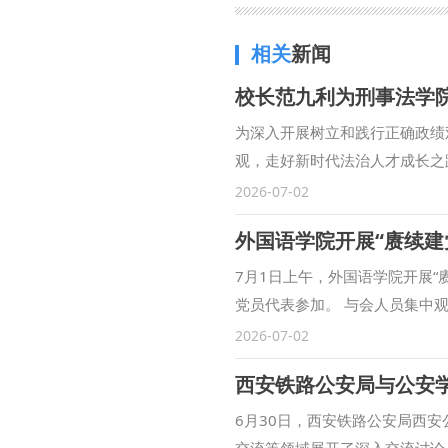
相关
新闻
校长范九利为刑事法学
为深入开展树立和践行正确政绩
观，走好新时代法治人才成长之
师生党员代表参加学习。会议由
2026-07-02
准确把握核心要义、自觉校正思
外国语学院开展“赓续建
值内涵、现实要求和行动方向。
目标，真抓实干，多做打基础、
7月1日上午，外国语学院开展“
才，积极参与法律援助、实习实
党员代表参加。 与会人员集中
族复兴贡献青春力量。 大家纷
一步筑牢信仰之基、补足精神之
2026-07-02
要坚持把正确政绩观融入日常学
岗位变化分享心路感悟；学生党
西安铁路公安局与公安
（供稿：刑事法学院 撰稿：刘雨
动师生在交流感悟中凝聚奋进力
记陈梦琦作总结讲话，并对全体
6月30日，西安铁路公安局西
常态化理论学习，不断提升政治