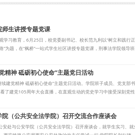
院师生讲授专题党课
观学习教育，6月25日，校党委副书记、校长范九利以“树立和践行
路”为题，在“枫桥”一站式学生社区讲授专题党课，刑事法学院领导
刑事法学院党委书记孙学龙主持。 范九利结合国家对法治人才培养
想偏差、知行合一躬身践行三个维度，系统讲授了树立和践行正确政
党精神 砥砺初心使命”主题党日活动
他强调，要坚持以人民为中心，把为民造福作为最大政绩；要锚定高
利长远的“潜绩”。他勉励同学们要争做德法兼修、知行合一的高素质
赓续建党精神 砥砺初心使命”主题党日活动。学院班子成员、党支部
践和基层普法，把所学的法律知识化作服务群众的生动实践，为强国
观看了建党105周年大会直播，在直观生动的党史学习中接受深刻党
纷表示，通过此次党课学习，对树立和践行正确政绩观有了更加深刻
钙、把稳思想之舵。直播观礼结束后，刚转岗至教学一线的教师党员
习工作，以实际行动促进学校高质量发展，为法治中国建设作出应有
员胡思雨立足专业学习畅谈青年担当，以互学研讨深化对初心使命的
学院（公共安全法学院）召开交流合作座谈会
鑫 审核：孙学龙）
量。随后，全体人员齐唱国歌，面向党旗肃立，重温入党誓词。 学
党员提出三点要求。一是夯实理论根基，持续深学细悟习近平党建思
安公安处与公安学院（公共安全法学院）召开座谈会，就学生实习、就
三力，把握学院办学正确方向。二是坚守党性本色，传承践行伟大建