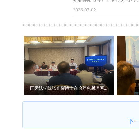
交流等领域展开了深入交流讨论
管理干部用心服务师生，教师党
李莉、刘妍良、胡德葳等共同参
2026-07-02
动实干担当，推动党建与教学科
识。双方一致同意，将进一步优
全体党员立足岗位攻坚克难，以学
务骨干担任实践导师，让学生提
核：陈梦琦）
常态化的人才供需对接机制，西
就教师警务实战化培训、警务科
域实现校局资源的互通有无。 （
国际法学院张光耀博士在哈萨克斯坦阿拉木图开展科研与社会服务活动
下