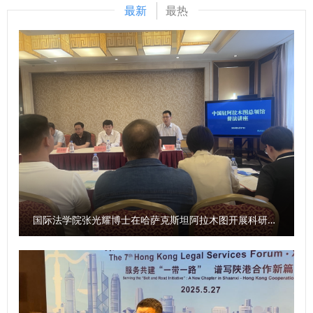
承，以青年担当助力博物馆事业高质量发展，推动法治精神与
最新
最热
协同服务法治实践、共同弘扬法治文化，为陕西高质量发展贡
师资共育等方面达成广泛共识，有效推动校地协同、学段贯
文博理念深度融合、协同共进。 （供稿：校团委 撰稿：齐格
献法治力量。 会上，马朝琦带领参会人员重温习近平总书
通、全域联动的思政育人共同体建设，为大中小学思政课一体
审核：秦音）
记“5・17”重要讲话，孙昊亮传达学习习近平总书记就推动哲
化建设提供可借鉴、可复制的实践经验。 （供稿：马克思主
学社会科学高质量发展作出的重要指示，单文华传达中国法学
义学院 撰稿：刘栩源 审核：李政敏）
会理论座谈会精神，张荣刚宣读学科首席专家、学科带头人聘
任文件，赵万东、范九利为受聘专家颁发聘书。 座谈交流环
节，与会专家学者围绕传承中华文脉、构建自主法学知识体
系、坚持问题导向、服务国家战略、推动学科创新融合、强化
科研育人等核心主题深入交流研讨。 （供稿：科研处 撰稿：
吕叔阳 审核：倪楠）
国际法学院张光耀博士在哈萨克斯坦阿拉木图开展科研与社会服务活动