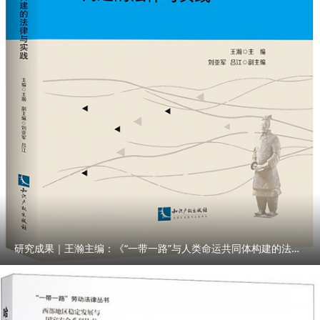
研究成果｜王瀚主编：《“一带一路”与人类命运共同体构建的法律与实践》