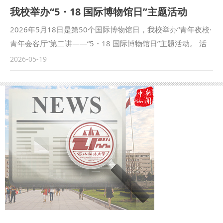
我校举办“5・18 国际博物馆日”主题活动
学社会科学工作座谈会上重要讲话精神，坚持以党的创新理论
统、各兄弟院校及一线思政课教师共400余人齐聚一堂，共商
研究阐释为引领，以解决重大现实问题为导向，用文化传承与
思政育人路径、共促一体化建设提质增效。 本次活动以赓续
2026年5月18日是第50个国际博物馆日，我校举办“青年夜校·
时代创新来赋能，用宽广的国际视野讲好中国故事，统筹做好
红色血脉，落实立德树人，推进大中小学思政课一体化建设为
青年会客厅”第二讲——“5・18 国际博物馆日”主题活动。 活
学科建设、科研创新、人才培养和社会服务等各项工作，全力
核心主题，创新打造“课堂教学+专家引领+行走的思政课”三位
动现场，文博与法治领域专家学者齐聚一堂，研究生院院长陈
2026-05-19
推动学校哲学社会科学高质量发展。 范九利强调，要牢牢把
一体立体化教研模式，搭建跨区域、跨学段、跨校际的思政教
玺,陕西历史博物馆公众服务部主任、团委书记李博雅,新闻传
握哲学社会科学工作的正确方向，结合推动落实“十五五”发展
育交流平台，着力破解学段衔接不畅、资源整合不足、育人合
播学院（艺术学院）数字媒体艺术系主任、敦煌研究院融媒体
规划，加快形成新的更具存在感、更有份量的高质量学术成
力不强等现实问题，推动思政教育从“课堂小天地”走向“社会大
中心顾问赵哲超,西安曲江艺术博物馆副馆长、西安市博物馆
果，对照2026年全面依法治省工作要点，主动对接相关单位
课堂”。 活动中，我校马克思主义学院副院长徐鹏以《传承红
协会副秘书长张和鑫及校团委负责同志参加活动。各位专家学
开展立法研究、调查研究、宣传宣讲、教育培训，切实把研究
色基因，唱响思政课主旋律》为题作专题讲座，刘建国老师、
者围绕文物保护法治实践、博物馆文化传播体系构建、文物IP
成果转化为服务决策、推动实践的具体举措，真正实现哲学社
冯雅雯同学分别以《配好思政课红色基因这份盐》《微弱之光
创新活化与价值转化等议题开展深度学术分享与专题研讨。与
会科学“经世致用”的价值，为加快构建中国特色哲学社会科学
点燃传奇人生》为题开展红色主题宣讲，将理论阐释与实景教
会师生立足专业视角、聚焦时代命题，积极建言献策，共同探
作出新的更大贡献。 王凯华对座谈会的召开表示祝贺，充分
学有机融合，让红色故事可感可触、红色精神入脑入心，赢得
索新时代博物馆事业发展的新路径、新方法、新范式。 本次
肯定学校在法学教育、学术研究、智库建设等方面的突出成
现场师生一致好评。 此次教研活动中，学院充分发挥理论研
活动以“博物馆联结世界：法治之力与青年之责”为核心主旨，
效。他指出，省法学会始终把校会协同作为繁荣陕西法学事
究与人才优势，深度参与示范课点评、专题讲座、实景宣讲、
由国家文物局文物法治建设联系点（西北政法大学）、校团
业、服务法治陕西建设的重要抓手，希望双方深化全方位战略
交流研讨等全流程环节，与榆林市教育局、榆林大学及各县市
委、研究生院联合主办，旨在以法治赋能文物保护与文化传
合作，联合攻坚重大法治课题、共建高水平人才与智库平台、
区中小学思政教育工作者深入交流，在课程共建、资源共享、