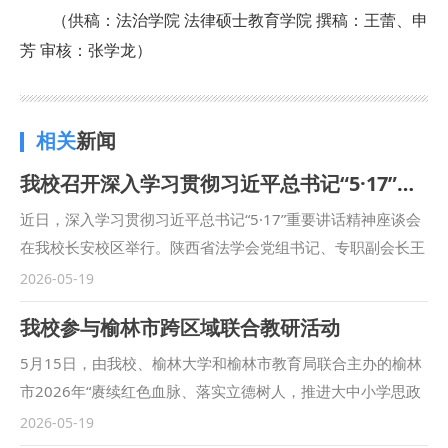
（供稿：法治学院 法律硕士教育学院 撰稿：王蕾、申
芳 审核：张学龙）
相关
新闻
我校召开深入学习贯彻习近平总书记“5·17”重要讲话精神座谈会
近日，深入学习贯彻习近平总书记“5·17”重要讲话精神座谈会
在我校长安校区举行。陕西省法学会党组书记、专职副会长王
凯华，校学术委员会名誉主任、资深教授赵馥洁，校党委书记
2026-05-19
赵万东，副校长张荣刚、马朝琦、孙昊亮、常安、单文华出席
我校参与榆林市跨区域联合教研活动
座谈会。学科首席专家、学科带头人，相关职能部门、各教学
科研单位负责人以及师生代表共计100余人参加座谈。校党委
5月15日，由我校、榆林大学和榆林市教育局联合主办的榆林
副书记、校长范九利主持会议。 赵万东系统总结了我校近十
市2026年“赓续红色血脉、落实立德树人，推进大中小学思政
年学校哲学社会科学发展情况。他表示，要深入学习贯彻习近
课一体化建设”教研活动在榆林市横山区圆满举行。我校马克
2026-05-19
平总书记关于推动哲学社会科学高质量发展的重要指示和在哲
思主义学院党委书记李政敏带队参加活动，与榆林市教育系