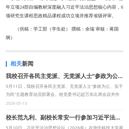
年立项24部自编教材深度融入习近平法治思想核心内容，6
项研究生课程思政精品课程成功立项并推荐省级评审。
（供稿：学工部（学生处） 撰稿：余瑞 审核：蒋国
纲）
相关
新闻
我校召开各民主党派、无党派人士“参政为公、实干为民”主题教育动员部署会
5月11日，我校召开各民主党派、无党派人士“参政为公、实干
为民”主题教育动员部署会。校党委书记赵万东出席会议并作
动员讲话，党委委员、副校长张荣刚参加会议。党委委员、党
2026-05-13
委统战部部长燕福民主持会议。 赵万东肯定了各民主党派、
校长范九利、副校长常安一行参加习近平法治思想论坛（2026年）
无党派人士长期在参政议政以及推动学校改革发展中所作出的
积极贡献。他指出，开展“参政为公、实干为民”主题教育，既
5月10日，习近平法治思想论坛（2026年）在华中科技大学举