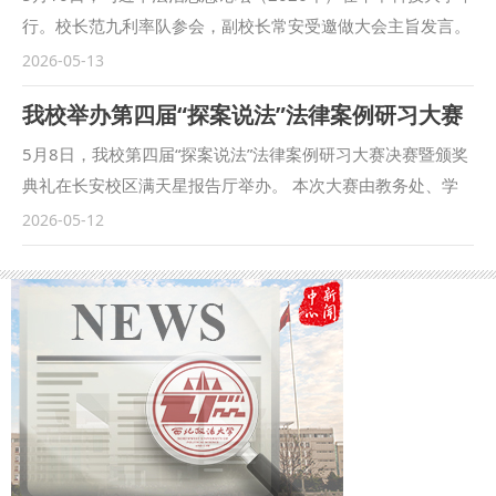
是赓续多党合作优良传统、巩固共同思想政治基础的必然要
行。校长范九利率队参会，副校长常安受邀做大会主旨发言。
求，也是凝聚全校统一战线智慧力量、服务学校高质量发展的
法治学院 法律硕士教育学院副院长杨锦帆、法治与中华民族
2026-05-13
重要举措。他强调，全校各民主党派、无党派人士要多献良
共同体建设研究中心副主任倪文艳、刑事法学院副教授杨恪在
我校举办第四届“探案说法”法律案例研习大赛
策、汇聚众智，助力科学决策更好回应时代之变，推动学校行
分论坛作专题发言，法治学院 法律硕士教育学院副院长（新
稳致远、开创新局；要聚焦实干建功，把潜心治学的深厚积淀
疆政法学院习近平法治思想研究中心执行主任、法学院院长）
5月8日，我校第四届“探案说法”法律案例研习大赛决赛暨颁奖
转化为推动发展的实际成效，以实干实绩践行初心使命；要发
张书友担任与谈人，参与点评与互动交流。 本届论坛由教育
典礼在长安校区满天星报告厅举办。 本次大赛由教务处、学
扬“抓落实”的精气神，力戒形式主义、坚持问题导向、深入查
部社会科学委员会法学学部等单位主办，是全国法学界深入学
工部、校团委、公安学院（公共安全法学院）联合主办，北京
2026-05-12
摆整改，以固本夯基础，以特色求突破，聚同心以成势，为学
习研究习近平法治思想、推动人权理论创新的重要学术平台。
浩略律师事务所独家冠名。校党委副书记郭武军，学校相关职
校事业高质量发展和强国建设贡献统战力量。 张荣刚对学校
论坛以“习近平法治思想中的人权理论研究”为主题，汇聚全国
能部门、各学院负责人及公安学院（公共安全法学院）领导班
开展主题教育进行了安排部署。他强调，各民主党派、无党派
200余位法学专家，围绕人权理念阐释、自主知识体系构建、
子成员出席活动，各学院师生代表现场观摩。大赛特邀公安、
人士要充分发挥人才荟萃、智力密集的独特优势，强化资源共
数智技术与人权保障、全球人权治理中国贡献等前沿议题开展
检察、法院、律所及高校领域专家担任评委，保障赛事专业性
享与协同联动，深化与校外各界的合作交流，不断提升参政议
深度研讨。我校高度重视此次学术交流，组织精干研究力量积
与权威性。 伴随着庄严国歌，国旗护卫队登台展旗，大赛正
政的广度与深度，推动专业优势与履职实践深度融合，在法治
极参与。经本次论坛执委会研究确定，下一届论坛将由我校承
式拉开帷幕。校党委副书记郭武军致辞，他表示，学校一以贯
建设、社会治理等领域形成更多有分量的建言成果。 会上集
办、新疆政法学院协办。 （撰稿：杨锦帆 审核：陈玺 供稿：
之持续强化法学实践教学，深化协同育人模式，“探案说法”大
体学习了习近平总书记关于树立和践行正确政绩观的重要论
习近平法治思想研究中心）
赛历经三届积淀，已成为联通法治理论与司法实践、培育法治
述，传达了省委教育工委《关于支持全省高校各民主党派、无
人才的重要平台。他勉励全体参赛学子以赛促学、以赛促行，