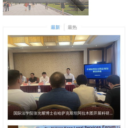
党派人士开展“参政为公、实干为民”主题教育的通知》精神。
坚定法治理想，锤炼专业本领，自觉做社会主义法治的忠实崇
学校民盟、民建、民进、农工党、致公党、九三学社等民主党
尚者、自觉遵守者、坚定捍卫者，在法治建设征程中展现青年
派基层组织负责人和无党派人士代表结合自身专业领域以及学
担当。 案例展演环节，各参赛队伍聚焦刑事司法领域热点典
最新
最热
校发展实际，围绕贯彻落实主题教育工作部署进行交流发言。
型案件，从案情梳理、事实还原、法理剖析、法律适用等维
各民主党派基层组织负责人、骨干代表及无党派人士代表参加
度，开展全方位专业拆解与深度研习。选手们逻辑缜密、思辨
会议。 （供稿：党委统战部 撰稿：吕凌、娄佳 审核：燕福
深入，精准厘清案件脉络、研判证据链条、阐释法治内涵，充
民）
分展现了扎实的专业功底与良好的法治素养，有效营造了学
法、懂法、守法、用法的浓厚校园氛围。 评委嘉宾依次对赛
事进行点评，充分肯定大赛案例选题的典型性与时代性，以及
参赛队伍的专业表现，同时从细节打磨、法条适用、实务贴合
度等方面提出指导意见，助力学子提升专业实践能力。 本次
大赛自去年12月启动，吸引了西南政法大学、甘肃政法大学、
海南警察学院、西北政法大学等多所高校百余名学子参赛，历
经多轮角逐，评选出一、二、三等奖及最佳风采奖。参赛学子
国际法学院张光耀博士在哈萨克斯坦阿拉木图开展科研与社会服务活动
以过硬实力展现了新时代青年坚守法治信仰、践行青春使命的
精神风貌。 （供稿：公安学院（公共安全法学院） 撰稿：李