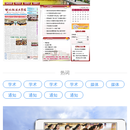
得到有效保护，必然会滋生造假现象。应该明确学术成果归
将把这份收获带回一线，继续当好连接师生、保障教学的‘螺丝
属、使用权限、收益分配等标准，加强对学术期刊、数据库平
钉’，在平凡的岗位上为学校事业发展贡献自己全部的力量”。
台的监管，避免变相侵占作者权益，引导社科工作者增强维权
以赛提能，锻造素质过硬干部队伍 本次比赛是加强学校干部
意识。 问：《条例》出台将产生哪些积极影响？ 马朝琦：
队伍建设的有力举措，也是推动广大干部大学习、大练兵、大
《条例》将会在三个方面产生积极影响。 一是进一步完善我
比武的重要手段，为全体科级干部搭建了学习、交流和展示的
省哲学社会科学发展的体制机制，推动系统运行高效顺畅。
舞台，全面检验了科级干部的理论素养、专业能力与综合素
《条例》坚持党的全面领导推动哲学社会科学工作的根本要
质，有效激发了广大干部干事创业、争先创优的工作热情。
求，进一步理顺我省哲学社会科学工作的领导体制和运行机
参赛选手汤强说：“此次科级干部素质能力大赛，对我而言是
制，有利于相关部门在推动哲学社会科学工作高质量发展中凝
一次难得的能力锻炼与自我审视契机。让我清晰看到了自己的
热词
聚共识、汇聚智慧、积聚合力。 二是进一步明确我省哲学社
知识盲区和能力短板。我将以此次比赛为新起点，立足工作实
学术
学术
学术
学术
媒体
媒体
会科学发展的基本方位，推动工作实施增效提质。《条例》坚
际查漏补缺，加强学习、努力工作，以更好的精神状态和能力
持立足陕西实际形成陕西标识的重要要求，通过明确优化学
通知
通知
通知
通知
水平履职尽责。” “我深深感受到，这不仅仅是一场比赛，更是
科、激励创新、人才发展和聚焦特色等规定，进一步厘明我省
一面审视自身不足的‘镜子’，一个锤炼过硬本领的‘熔炉’。让我
哲学社会科学学科体系、学术体系、话语体系的布局重点和方
更加明确了作为一名科级干部所肩负的责任与使命，激励我未
位导向，利于党校、社会科学院、高等学校等哲学社会科学机
来要立足本职岗位，不断提升服务师生、推动发展的能力与水
构和工作者坚定立场、明确主业、创新成果。 三是进一步激
平。”参赛选手刘俊洁说。 本次比赛通过“以赛促学、以赛促