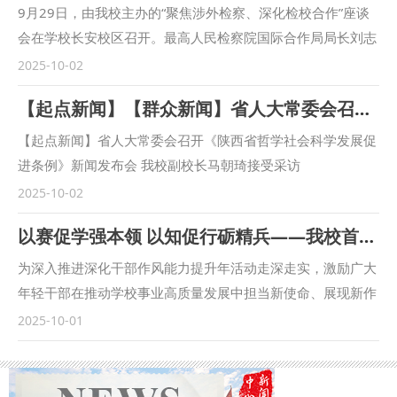
9月29日，由我校主办的“聚焦涉外检察、深化检校合作”座谈
会在学校长安校区召开。最高人民检察院国际合作局局长刘志
远，陕西省人民检察院十一检察部主任李向锋，西安市人民检
2025-10-02
察院教育培训处负责人陈文龙，西安市长安区人民检察院副检
【起点新闻】【群众新闻】省人大常委会召开《陕西省哲学社会科学发展促进条例》新闻发布会 我校副校长马朝琦接受采访
察长王蕾等出席会议。我校校长范九利出席会议并致辞，副校
长马朝琦主持会议。 范九利表示，涉外检察工作是国家涉外
【起点新闻】省人大常委会召开《陕西省哲学社会科学发展促
法治工作的重要方面，近年来，学校与各级检察机关深化交
进条例》新闻发布会 我校副校长马朝琦接受采访
流，不断拓展合作领域、合作范围，围绕中国检察学自主知识
https://qidian.sxtvs.com/timing/share/content/10654306
2025-10-02
体系构建、检察课题研究、检校人才互派交流、学生实习实训
陕西省十四届人大常委会第十八次会议审议通过《陕西省哲学
以赛促学强本领 以知促行砺精兵——我校首届科级干部素质能力大赛圆满落幕
等方面开展了卓有成效的合作。在最高人民检察院国际合作局
社会科学发展促进条例》（以下简称《条例》），《条例》于
指导下，我校成立的“涉外刑事法治与国别检察司法研究中
9月底正式公布。 日前，西北政法大学副校长、二级教授马朝
为深入推进深化干部作风能力提升年活动走深走实，激励广大
心”各项工作稳步推进，已在区域国别检察研究、国际刑事司
琦，陕西省哲学社会科学研究中心执行主任、陕西师范大学马
年轻干部在推动学校事业高质量发展中担当新使命、展现新作
法协助、多语种法律数据库建设等方面取得一定成果。下一
克思主义学部部长袁祖社接受记者采访，对《条例》进行解
为，9月18日—30日，学校举办了首届科级干部素质能力大
2025-10-01
步，将高质量推进涉外检察工作，依托中心进一步整合全校资
读。 问：根据《条例》，哲学社会科学机构应当加强延安精
赛。 以赛促学，理论武装强底气 本次比赛是学校首次举办干
源，推动学校专家学者与检察实务专家的交流互动，建立常态
神、照金精神、西迁精神等伟大精神阐释研究。加强秦岭文
部素质能力大赛，面向全校正科级干部开放报名，共有119名
化研究协作机制，围绕涉外检察基础性理论和实践难题开展联
化、黄河文化、长城文化、关中文化、黄土文化、汉水文化等
科级干部积极报名参赛。聚焦“能写、会说、善思、肯干”的干