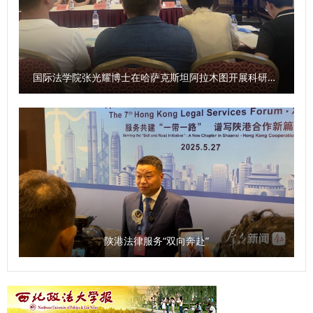
院）、国家安全学院（反恐怖主义法学院）、公安学院（公共
托陕西师范大学学科优势，汇聚全省哲学社会科学力量，开展
动，形成了广大干部积极参与的良好局面。在9月29日—30日
安全法学院）、外国语学院、图书馆以及涉外刑事法治与国别
有组织的哲学社会科学研究。2025年，陕西省哲学社会科学
举行的情景模拟展示比赛中，全体在校校领导、有关职能部门
检察司法研究中心、中亚法律查明中心、涉外法治研究中心、
研究中心将贯彻落实《条例》，按照上级主管部门要求，紧紧
负责人担任大赛评委，全程参加了比赛。 比赛现场，107名选
非洲研究院、北大法宝西安分公司等单位的主要负责人和学生
围绕地方经济社会发展，在课题发布、学术研究方面聚焦延安
手通过随机抽题的方式，围绕模拟设置的各类问题提出解决思
国际法学院张光耀博士在哈萨克斯坦阿拉木图开展科研与社会服务活动
共计140余人参加会议。 （供稿：刑事法学院 撰稿：高晓伟
精神、照金精神、西迁精神开展工作；将聚焦陕西社会科学有
路和具体举措，充分展现了学校科级干部良好的工作作风和过
审核：孙学龙）
生力量，组建社科大军，不断扩大陕西省哲学社会科学研究中
硬的素质能力。经过三个环节的激烈角逐，最终，李伟弟、刘
心的学术影响力，建设服务地方经济社会发展的高端新型智
洋荣获一等奖，崔梁凡等4位同志荣获二等奖，邵大壮等6位同
库，为地方经济社会发展贡献力量。 问：《条例》规定，本
志荣获三等奖，吴亢等10位同志荣获优秀奖。 9月30日，大
省加强哲学社会科学科研诚信工作，建立健全教育引导、监督
赛颁奖仪式在长安校区校务楼二楼报告厅举行。校党委副书记
惩治职责明确、高效协同的科研诚信管理体系。您如何看待这
郭武军作总结讲话。他强调，全体科级干部要进一步强化理论
一规定？ 袁祖社：学术诚信是十分关键的问题，是学术研究
学习，提高系统学习与思考的能力；要树立正确的政绩观，把
的根本。学者在进行学术研究过程中，必须增强学术自律。学
服务师生作为成长根基与价值追求；要以“务实、担当、创
陕港法律服务“双向奔赴”
术诚信的问题目前不仅存在于大学，也存在于一些研究机构。
新”的优良作风，认真履职尽责，为推动学校事业高质量发展
建立健全科研诚信管理制度是十分必要的。 同时，知识产权
贡献力量。 参赛选手潘龙说，“能在强手如林的比赛中获奖，
问题也应该得到重视。《条例》的出台释放了信号，即哲学社
我倍感荣幸。这次经历让我深刻体会到，‘能写、会说、善思、
会科学研究成果的权益需要被重视。如果学者的知识产权无法
肯干’不仅是比赛要求，更是做好教学管理服务工作的基石。我