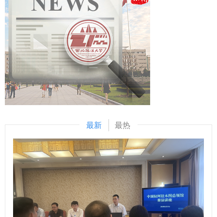
合攻关，共同打造服务国家战略的涉外检察智库。 刘志远表
中华优秀传统文化阐释研究。这条中对于伟大精神等的列举，
部核心素质能力要求，大赛设置了应知应会、公文写作和情景
示，最高人民检察院对涉外检察工作高度重视，西北政法大学
主要依据什么？对于相关研究有哪些促进作用？ 马朝琦：延
模拟展示三个模块的比赛。 应知应会通过笔试方式进行，主
始终心怀“国之大者”，在涉外法治领域取得了突出的成绩。涉
安精神、照金精神、西迁精神，都是源发于陕西、彰显于陕
要考察科级干部对马克思主义理论和党的路线方针政策、习近
外刑事法治与国别检察司法研究中心先后配合完成中国—东盟
西、实践于陕西的中国共产党人的伟大精神，三种精神同时位
平新时代中国特色社会主义思想、党内法规以及有关政策文件
检察总长网站建设，编译东盟国家《刑法典》《刑事诉讼法
列2021年国庆节前夕中央宣传部梳理并正式公布的第一批中
的熟悉掌握情况。公文写作通过机试方式进行，旨在考察科级
典》等二十余部法典等，在服务检察国际交流与合作方面发挥
国共产党人精神谱系（共46种）。 《条例》特别列举这些伟
干部的应急处突本领、组织协调能力和写作能力。通过“线上
了积极作用。下一步，希望学校进一步聚焦涉外检察工作，高
大精神，有利于我省广大社科工作者赓续红色血脉，传承红色
+线下”相结合的方式掀起比拼热潮，引导广大年轻干部不断深
质效做好智库服务，统筹好校内各部门、各研究机构的科研力
基因，发扬革命先辈们的光荣传统和优良作风，在有效宣传、
化党的创新理论学习，持续提升业务素质能力，切实将学习成
量形成研究特色，同时，进一步整合涉外检察实务人才，围绕
研究、践行延安精神等党的宝贵精神财富的基础上，立足我省
果和工作成效转化为推动事业发展的强大动力。 “本次比赛不
最新
最热
涉外检察人才培养工作搭建平台。 刘志远与我校刑事法学院
丰富的文化资源、鲜明的研究特色、深厚的学术积淀，坚定信
仅是素质能力的大练兵，更是思想的大练兵、作风的大练兵。
院长冯卫国共同签署科研项目委托书 马朝琦宣布西北政法大
心、鼓足干劲、激发活力、释放潜能，更加专注于陕西高质量
通过此次比赛，我们进一步强化了政治理论素养、夯实了业务
学涉外刑事法治与国别检察司法中心网站正式上线，由中心和
发展和国家重大战略需求，继往开来、扎实工作、锐意进取，
本领、增强了学习意识。下一步，我们将以此次比赛作为契
西北政法大学湾区研究院共同研发的“全球法律数据库”正式进
不断谱写文化强省建设的华美篇章。 问：《条例》对新型智
机，调准学习发展的坐标轴，提升争先创优的责任心，提高干
入试运行阶段。 学校发展规划与学科建设处、教务处、科研
库建设作出了相关规定，请问陕西省哲学社会科学研究中心将
事创业的加速度，力争在工作岗位上努力拼搏、再创佳
处、国际交流与合作处、经济学院、刑事法学院、民商法学
如何贯彻《条例》，建强新型智库平台？ 袁祖社：陕西省哲
绩！”参赛选手李伟弟说。 以赛强技，擂台比武砺精兵 自大赛
院、经济法学院（知识产权学院）、国际法学院（国际仲裁学
学社会科学研究中心由省教育厅、陕西师范大学共同建设，依
启动以来，学校党委高度重视，加强组织领导，精心部署推