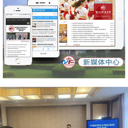
发我省哲学社会科学发展的巨大潜能，推动成果产出精彩纷
训、以赛提能”的创新形式，有效激发了年轻干部干事创业的
呈。《条例》通过明确实施机制、普及职责、社会支持和宣传
激情，提高了干部的业务能力和综合素质。学校将以本次比赛
发布等规定，进一步厘定我省哲学社会科学成果发布、交流活
为新的起点，构建常态化干部比赛培训机制，推动干部素质能
动和社会参与的工作方式和脉络结构，利于激励人才和研究成
力与学校事业高质量发展同频共振，为加快推进高水平大学建
果在为祖国、为人民立德立言中成就自我、实现价值。（群众
设贡献新的力量。 （供稿：党委组织部 撰稿：严芳 李月胤 审
新闻记者 王姿颐） 【群众新闻】 《陕西省哲学社会科学发展
核：李君）
促进条例》解读
https://xzzsx.sxdaily.com.cn/app/template/displayTemplat
e/news/newsDetail/18499/11357072.html?isShare=true