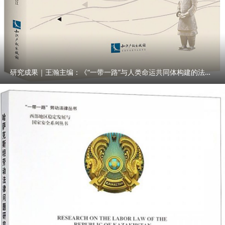
研究成果｜王瀚主编：《“一带一路”与人类命运共同体构建的法律与实践》