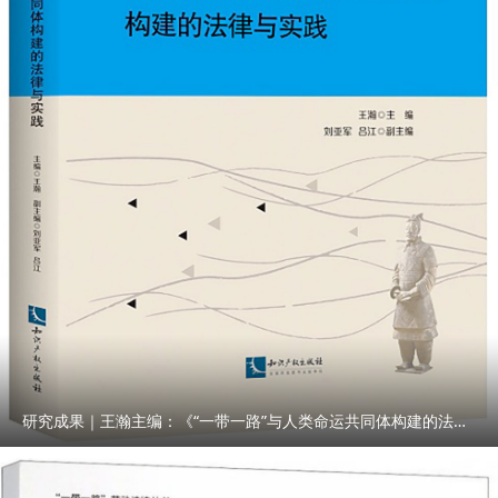
研究成果｜王瀚主编：《“一带一路”与人类命运共同体构建的法律与实践》