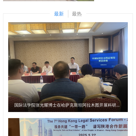
势、师资力量及多元培养模式等基本情况，最后对同学们提出
春理想融入“用英语讲好中国法治故事” 的使命中。 副院长陈河
了三点要求：一是厚植家国情怀，牢记责任使命，将个人发展
围绕专业人才培养方案、专业实习实训、毕业生就业等方面详
最新
最热
与时代进程紧密联系，为建设法治中国贡献力量；二是以专业
细进行了介绍。教师代表郭静媛以“融通、探索、成长”三个关
学习为中心，全面提升自身素养，优先夯实专业基础，在学习
键词向新生分享了专业学习的方法。在校生代表党子裕同学结
之余锻炼综合能力；三是塑造完善人格，争做全面发展优秀人
合课程学习、社会实践、与专业实习等方面分享了自己的成长
才，用积极思维应对问题，在实践中增长才干，她希望同学们
经历。2025级新生代表宋琪表示将牢记师长期许、学长嘱
保持对生活的热爱与对法律信念的坚守，秉持善良正直，以不
托，在未来的学习生活中追求卓越、不负韶华。 （供稿：外
断求索、勇攀高峰的精神，在民商法学院筑就青春梦想。 学
国语学院 撰稿：崔玮 审核：杨华）
院教学秘书章思悦为新生讲授了学院人才培养方案与教学管理
制度等内容。在校生代表2023级本科生王思涵和新生代表
2025级本科生肖子正进行了发言。 此次2025级新生开学典礼
暨院长书记第一课的举办，为2025级新同学点亮了大学征程
的灯塔。希望新生们以开学第一课为序章，筑牢信仰之基，锤
国际法学院张光耀博士在哈萨克斯坦阿拉木图开展科研与社会服务活动
炼过硬本领，在民商法学院扬起理想风帆，全力谱写为法治中
国建设贡献力量的青春答卷。 （供稿：民商法学院 撰稿：张
智超 审核：朱茂）