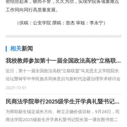
密结合起来，锲而不舍，久久为功，实现学院各项重难点
工作同向同行高质量发展。
（供稿：公安学院 撰稿：曾杰 审核：李永宁）
相关
新闻
我校教师参加第十一届全国政法高校“立格联盟”马克思主义学院院长论坛暨铸牢中华民族共同体意识与新时代边疆治理学术研讨会
近日，第十一届全国政法高校“立格联盟”马克思主义学院院长
论坛暨铸牢中华民族共同体意识与新时代边疆治理学术研讨会
在新疆政法学院举行。我校马克思主义学院副院长鲁洋、院长
2025-10-01
助理赵琳、闫欢应邀参会。 在论坛主旨发言环节，鲁洋作题
民商法学院举行2025级学生开学典礼暨书记院长第一课
为“‘四个与共’与铸牢中华民族共同体意识”的发言。在平行论坛
发言环节，赵琳作题为“一核两融·三维协同：西北政法大学思
为帮助新生锚定成长方向、树立正确价值目标，9月28日，民
政课教学高质量发展的实践探索”的发言。鲁洋还参加了“立格
商法学院2025级新生开学典礼暨书记院长第一课在图书馆二
联盟”高校院长与组团式对口援助新疆政法学院马克思主义学