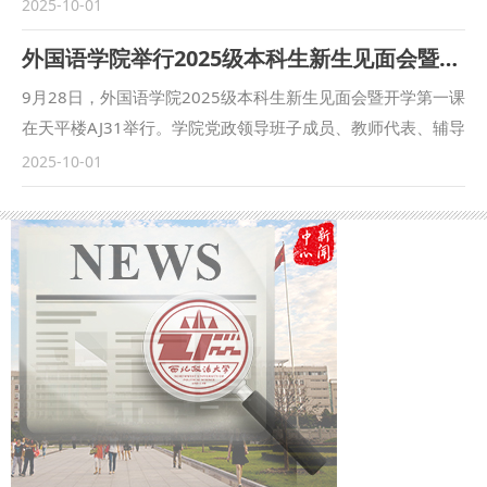
楼满天星报告厅举行。民商法学院党委书记朱茂、院长程淑娟
2025-10-01
院院长联席会议。 本次立格联盟院长论坛的举办恰逢庆祝新
等党政领导、行政干部、辅导员及2025级全体本科生、二学
外国语学院举行2025级本科生新生见面会暨开学第一课
疆维吾尔自治区成立70周年之际，论坛紧紧聚焦铸牢中华民族
位学生参加活动，活动由学院副院长凤建军主持。 在庄严肃
共同体意识和新时代边疆治理，是高校人文社会科学研究围绕
穆的国歌声中，本次典礼正式拉开了序幕。 朱茂为2025级全
9月28日，外国语学院2025级本科生新生见面会暨开学第一课
党在新时代中心工作的体现，为进一步贯彻落实新时代治疆方
体新生讲授了“书记第一课”。他表示，学校红色基因浓厚，法
在天平楼AJ31举行。学院党政领导班子成员、教师代表、辅导
略提供了学术交流与实践探索的平台。 （供稿：马克思主义
学特色鲜明，建校以来为国家和社会培养了大量人才。同时，
员以及全体2025级本科新生参加了本次活动。活动由学院党
2025-10-01
学院 撰稿：鲁洋 审核：刘驰）
他还对同学们提出三点希望：一是深植红色根脉，以忠诚铸魂
委副书记、副院长刘瑾主持。 学院党委书记杨华以“承红色基
立心，在延安精神滋养中，忠诚于对马克思主义的信仰和对法
因，扬时代新风”为题，为全体新生讲授开学第一课。他详细
治中国的坚守；二是精研法治真义，以德法兼修立身，既要钻
介绍了学校的校史校情及学院发展，要求新生们要以外语为桥
进法典条文穷究其理，又要躬身实践体悟“奉法图强”的重量；
梁，让中国声音响彻世界；以法律为坚守，让专业能力成为报
三是勇担时代使命，以实干笃行立业，通过社会实践、专业见
国利器；以品德为底色，让人格光芒超越技术逻辑；以奋斗为
习、实习等各项校内外活动锤炼本领，投身基层社会治理。最
笔墨，将青春足迹深深印刻在祖国大地；以校训为指引，
后他鼓励同学们以校史为鉴、以使命为帆，让青春在法治中国
将“强国有我”融入行动自觉。 院长窦坤为新生送上寄语，鼓励
建设的实践中绽放光彩，成长为堪当民族复兴重任的法治新
大家争做“扎实的学习者” “有心的观察者” “勇敢的探索者”。她
人。 程淑娟为2025级全体新生讲授了“院长第一课”。她对
表示，新生正处于从“英语学习者迈向“语言传播者”的起步阶
2025级新生的到来表示热烈欢迎，并介绍了学院的学科优
段，希望大家在课堂、社团活动与专业竞赛中收获成长，将青