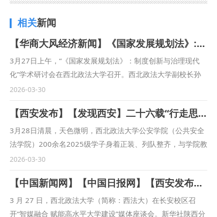
相关
新闻
【华商大风经济新闻】《国家发展规划法》:制度创新与治理现代化学术研讨会在西北政法大学举行
3月27日上午，“《国家发展规划法》：制度创新与治理现代
化”学术研讨会在西北政法大学召开。西北政法大学副校长孙
昊亮教授出席研讨会并致辞，西北政法大学二级教授、长江学
2026-03-30
者韩松，二级教授张师伟等做主旨发言。研讨会由西北政法大
【西安发布】【发现西安】二十六载“行走思政课”：西北政法大学公安学院徒步祭英烈赓续红色基因
学经济法学院（知识产权学院）院长党雷主持。 孙昊亮在致
辞中表示，《国家发展规划法》作为规范国家发展规划制定、
3月28日清晨，天色微明，西北政法大学公安学院（公共安全
保障国家发展规划实施的基本法律，其制定实施是推进国家治
法学院）200余名2025级学子身着正装、列队整齐，与学院教
理体系和治理能力现代化的重大举措。在“十五五”这个基本实
师代表、学生干部一同踏上徒步8.8公里的征程，目的地是杨
2026-03-30
现社会主义现代化夯实基础、全面发力的关键时期，全面、系
虎城将军烈士陵园。这场清明前夕的祭扫，是该院坚持了26年
【中国新闻网】【中国日报网】【西安发布】凝聚宣传合力 讲好西法大故事——西北政法大学举行“智媒融合 赋能高水平大学建设”媒体座谈会
统、深入地研究《国家发展规划法》的理论创新、制度创新、
的传统——自2000年建院起，每逢清明节、“一二·九”运动纪
治理创新，有利于理清在新形势下如何依法提升国家规划体系
念日，学院便以徒步形式组织学生前往陵园开展爱国主义教
3 月 27 日，西北政法大学（简称：西法大）在长安校区召
的整体效能、健全宏观经济治理体系、规范宏观经济调控权运
育，迄今已有六千余名学子参与，累计行程超过五万三千公
开“智媒融合 赋能高水平大学建设”媒体座谈会。新华社陕西分