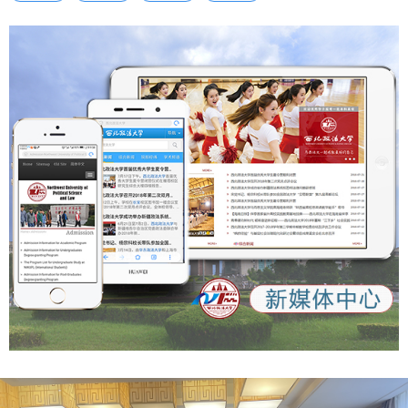
与治理现代化学术研讨会在西北政法大学举行：
的全媒体能力提升班。该班的目的是为学生通讯社、天平工作
https://www.ersanli.cn/longtext/detail.html?
室、《西北政法大学报》、广播站等平台培养人才、输送实战
feedId=226531760758201&type=11&appId=1
人才，“卓越新闻传播特训班实务导师”将为特训班有计划地授
课。 马朝琦就做好新时代学校宣传工作提出明确要求，强调
要紧扣学校2026年党政工作要点，以《宣传思想文化工作提
质增效二十条措施》为抓手，从把牢政治方向、管好宣传阵
地、锤炼专业本领三方面持续发力，守责尽责、积极作为，守
好安全稳定底线、提升舆情应对能力，打造具有鲜明辨识度的
宣传品牌。 此次研讨会，是西北政法大学抢抓融媒发展新机
遇、擦亮政法特色办学品牌、赋能学校高质量发展的重要举
措。下一步，学校将持续深化校媒协同，建强宣传骨干队伍，
完善“大宣传”工作格局，立足办学定位，讲好西法大故事、传
播西法大声音、展示西法大形象，让红色法治基因在智媒时代
赓续传承，让法治教育实践随融媒之势走实走远，为学校高水
平大学建设凝心聚力，为法治中国建设贡献智慧与力量。