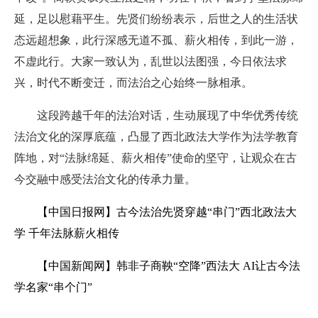
延，足以慰藉平生。先贤们纷纷表示，后世之人的生活状
态远超想象，此行深感无道不孤、薪火相传，到此一游，
不虚此行。大家一致认为，乱世以法图强，今日依法求
兴，时代不断变迁，而法治之心始终一脉相承。
这段跨越千年的法治对话，生动展现了中华优秀传统
法治文化的深厚底蕴，凸显了西北政法大学作为法学教育
阵地，对“法脉绵延、薪火相传”使命的坚守，让观众在古
今交融中感受法治文化的传承力量。
【中国日报网】古今法治先贤穿越“串门”西北政法大
学 千年法脉薪火相传
【中国新闻网】韩非子商鞅“空降”西法大 AI让古今法
学名家“串个门”