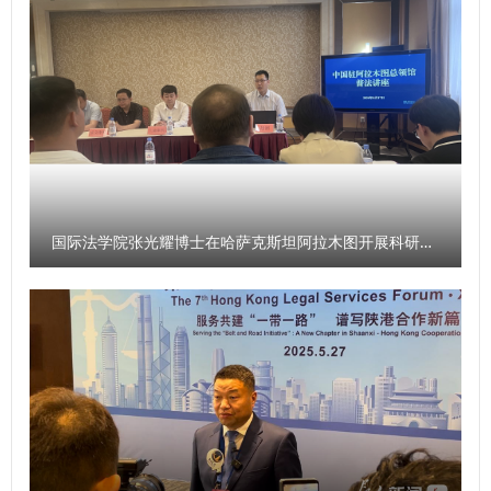
理运行规范化、治理效能制度化的必然选择，其有效打通了规
作岗位，在公安、政法等基层一线践行使命。二十六载风雨接
与学科建设处、习近平法治思想研究中心、国家安全学院（反
划制度优势向治理效能转化的通道，为高质量发展、高水平安
力，这场徒步祭扫已成为学院血脉里的红色印记。公安学子将
恐怖主义法学院）、新闻传播学院（艺术学院）负责人作交流
全、高效能治理提供坚实法治支撑。 西北政法大学三级教授
以英雄精神为帆，以家国使命为舵，把追思之情化为实干担
发言，介绍学校在招生就业、学生工作、学科建设、习近平法
郑艳馨在系统梳理了从计划法到规划法的发展历程后，认为
当，以青春之我守护山河无恙。 【西安发布】二十六载“行走
治思想“三进”、国家安全教育、新闻传播实践等领域的特色成
《国家发展规划法》的出台代表了我国国家规划法治体系的重
思政课”：西北政法大学公安学院徒步祭英烈赓续红色基因
果、育人成效和宣传亮点。 党委书记赵万东在讲话中指出，
构。《国家发展规划法》保障了国家发展规划在国家治理体系
【发现西安】西北政法大学公安学院：一堂坚持26载的“行走
高质量宣传工作是学校内涵发展的核心支撑，做好新形势下宣
中的核心地位和在国家规划体系中的统领地位。《国家发展规
思政课”
传工作，要把握好媒介技术与育人初心、学校与媒体、内容生
划法》对于规划的编制、审查、批准、实施、监督和评估等全
产与传播的关系，让智媒技术赋能高水平大学建设，切实扛起
国际法学院张光耀博士在哈萨克斯坦阿拉木图开展科研与社会服务活动
流程都进行了法律规制，强调了健全公众参与机制的重要性。
举旗帜、聚民心、育新人、兴文化、展形象的使命任务。 他
《国家发展规划法》为国家发展规划的有效实施提供了强有力
提出几点要求：要提高政治站位，高度重视宣传工作，树立全
的法律保障。 西安财经大学法学院杨军教授认为：《国家发
校“一盘棋”思想，学会主动宣传、善于宣传，把学校的办学成
展规划法》的出台代表我国经济法学的春天来临了。在研究的
绩、育人经验、特色做法讲出去；要立足学校办学实际，打造
过程当中要充分关注国家发展规划之下各类规划之间的关系，
有辨识度和传播力的宣传品牌。坚持“内容为王、渠道为要、
尤其是地方规划的法治化。西北政法大学肖新喜教授认为：
技术为翼、人才为本”，深挖办学特色和典型经验，让传播有
《国家发展规划法》是我国经济法体系完善的生动科学实践，
温度、有深度、有态度；要建强宣传骨干队伍，健全平台规范
是把规划制定纳入法治化轨道的强力举措，是建设高水平社会
管理和运营机制，为宣传工作提质增效筑牢根基；要深化校媒