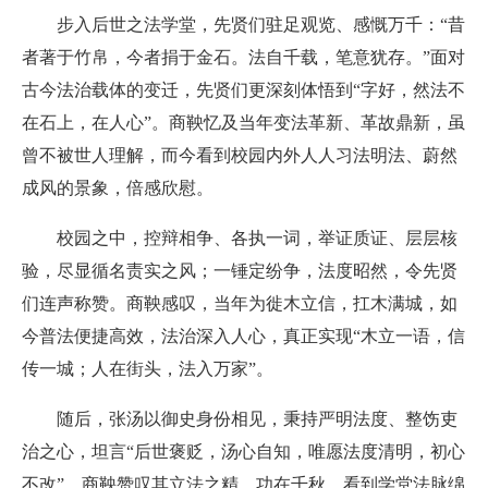
步入后世之法学堂，先贤们驻足观览、感慨万千：“昔
者著于竹帛，今者捐于金石。法自千载，笔意犹存。”面对
古今法治载体的变迁，先贤们更深刻体悟到“字好，然法不
在石上，在人心”。商鞅忆及当年变法革新、革故鼎新，虽
曾不被世人理解，而今看到校园内外人人习法明法、蔚然
成风的景象，倍感欣慰。
校园之中，控辩相争、各执一词，举证质证、层层核
验，尽显循名责实之风；一锤定纷争，法度昭然，令先贤
们连声称赞。商鞅感叹，当年为徙木立信，扛木满城，如
今普法便捷高效，法治深入人心，真正实现“木立一语，信
传一城；人在街头，法入万家”。
随后，张汤以御史身份相见，秉持严明法度、整饬吏
治之心，坦言“后世褒贬，汤心自知，唯愿法度清明，初心
不改”。商鞅赞叹其立法之精，功在千秋，看到学堂法脉绵