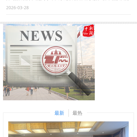
行等前一系列前沿热点理论问题。 西北政法大学二级教授韩
里。 清晨的队伍精神饱满，行进间延续着历届学子的坚守与
社、中央广播电视总台陕西总站、中国日报陕西记者站、科技
2026-03-28
松在主旨发言中提出，随着《国家发展规划法》的颁布，“经
敬意。抵达陵园后，祭奠仪式在庄严肃穆的氛围中举行，国旗
日报陕西记者站、中新社陕西分社、中国青年报陕西记者站、
济法的时代到来了”。经济法的学科概念有了明确的法律依
护卫队敬献花圈，全场默哀追思。2025级学生代表讲述杨虎
陕西日报、陕西广播电视台、阳光报、西安日报等三十余家中
据，可以说《国家发展规划法》就是经济法。作为仅次于宪法
城将军革命事迹，宣讲教师李沛君以一张泛黄老照片开讲微团
央驻陕及省内主要媒体嘉宾受邀参会。此举目的在于深化校媒
的基本法，《国家发展规划法》为经济法学科的发展和完善奠
课：“8.8公里，26年，6000人。爱国，就是在国家最需要的
融合共建，凝聚全校宣传工作合力，为学校 90 周年校庆营造
定了新的基础。《国家发展规划法》具有战略性、宏观性、长
时候站出来、豁出去、担起来。”微团课在苍松翠柏间结束，
良好舆论氛围。 西北政法大学党委书记赵万东、副校长马朝
远性，对经济法学科建设具有重要的统领作用。《国家发展规
掌声久久回响。 祭奠仪式后，各团支部、学生组织参观陵园
琦出席会议，学校相关职能部门、各学院负责人，全体宣传专
划法》的颁布实施为经济法学科提出了一系列新的科研命题，
展陈，录制主题微团课，在珍贵文物与史料前汲取奋进力量。
干及校园新媒体学生负责人参加会议。 校媒“携手 ” 为高水平
值得经济法学专家学者深入开展相关理论研究。应当以《国家
从课堂到陵园，从聆听者到讲述者，学生们在沉浸式体验中完
大学建设汇聚宣传力量 据记者了解，西北政法大学发展“十五
发展规划法》的颁布实施为契机，加强经济法的学科建设，做
成了对红色精神的再认识、再传承，这份精神传承延续至岗位
五”时期锚定的目标是：到 2030 年，学校初步建成法学特色
好课程建设、教学和科学研究。 西北政法大学二级教授张师
——已毕业的2020级学生岳帅伟如今成为一名法警，他坦
鲜明、多学科交叉融合、全国一流、国际知名的高水平大学。
伟认为：《国家发展规划法》的颁布施行，以专门基础性法律
言：“杨虎城将军的爱国主义精神，激励我在工作中更加严格
座谈会上，校党委委员、党委宣传部部长宋白作了学校宣传思
搭建起中国特色规划法治形态的完整框架，实现了规划治理从
要求自己。” 26年来，这场徒步祭扫早已超越常规的纪念活
想文化工作报告，系统总结学校近年来在宣传思想文化工作中
最新
最热
政策主导向法治引领的历史性跨越，为规划制度优势固化、权
动，成为学院独具特色的“行走思政课”。一届届学子在往返
的探索与成效，提出要进一步深化校媒协同，讲好特色故事，
责运行规范、实施效能提升、监督问责强化提供了根本性法治
17.6公里的路途中磨砺意志，在烈士长眠之地接受精神洗礼。
传播西法大声音，为高水平大学建设汇聚澎湃正能量。 招生
保障。《国家发展规划法》是国家治理中制度优势法治化、治
许多毕业学子将这份植根于校园的爱国情怀与责任担当融入工
就业处、党委学工部（武装部、学生处）部（处）、发展规划