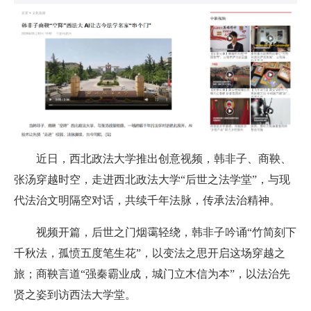
近日，西北政法大学推出创意视频，韩非子、商鞅、
张汤穿越时空，走进西北政法大学“后世之法学堂”，与现
代法治文明隔空对话，共续千年法脉，传承法治精神。
视频开篇，后世之门烟霭轻绕，韩非子吟诵“竹简刻下
千秋法，孤愤五度笔生花”，以变法之思开启这场穿越之
旅；商鞅言道“强秦霸业成，城门立木信为本”，以法治先
贤之姿到访西法大学堂。