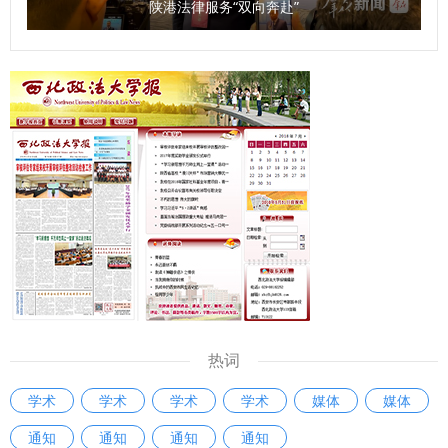
陕港法律服务“双向奔赴”
主义市场经济体制的重要措施，同时也是经济法自主法学知识
协同，以此次研讨会为契机，实现资源共享、优势互补，携手
体系构建的重要支撑。西北政法大学杨为乔副教授从经济史观
讲好西法大法治育人故事，为学校高水平大学建设、法治中国
与制度方法论层面解读了《国家发展规划法》重要内涵和指导
建设贡献智慧和力量。 媒体代表分别发言，他们立足专业视
意义。西安交通大学法学院孙那副教授结合科技强国的时代背
角，从选题策划、内容挖掘、资源整合、特色亮点打造、校媒
景，从规划法出台的视角谈了对科技立法带来的新思考。西北
协同、对外传播等方面，对学校宣传工作提出宝贵的意见建
政法大学许聪副教授针对《国家发展规划法》的亮点和需要进
议。现场氛围热烈，校媒双方充分交换意见、凝聚共识。 会
一步完善的问题提出了自己的观点。西北政法大学常鑫副教授
上还举行了协同育人导师聘任仪式，赵万东为媒体代表颁发
认为：《国家发展规划法》制定和实施的关键，不仅在于把规
了“卓越新闻传播人才班实务导师”聘任证书。 校媒融合 共
划写进法，更在于将有目标的治理转变为有规则的治理。西北
建“卓越传媒人才特训班” 下午，西北政法大学全媒体能力提升
政法大学席晓娟副教授从《国家发展规划法》落地实施的角度
班开班。陕西省教育厅融媒体中心主任徐进军作《AI时代媒体
出发，对“十五五”规划当中的财税措施进行了系统解读。 本次
宣传与舆情引导》专题报告；中国日报陕西记者站站长秦峰作
研讨会由西北政法大学主办，经济法学院（知识产权学院）、
《高校新闻传播：从对内宣传到向外表达》专题报告。两场授
科研处等单位承办，来自西安交通大学法学院、西安财经大学
课内容丰富、针对性强，为做好校园舆情引导、提升对外新闻
热词
法学院，以及西北政法大学经济法学院（知识产权学院）、行
传播能力提供了专业指导。 会上举行了“卓越传媒人才特训
学术
学术
学术
学术
媒体
媒体
政法学院、政治与公共管理学院的二十余位专家学者参加研讨
班”揭牌仪式，马朝琦与徐进军为特训班揭牌。 据悉，“卓越传
交流。 【华商大风经济新闻】《国家发展规划法》:制度创新
通知
通知
通知
通知
媒人才特训班”是从全校各专业遴选有新闻特长的学生，成立