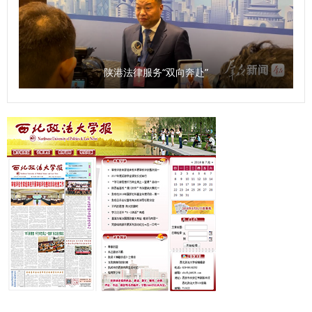
的灯塔。希望新生们以开学第一课为序章，筑牢信仰之基，锤
炼过硬本领，在民商法学院扬起理想风帆，全力谱写为法治中
国建设贡献力量的青春答卷。 （供稿：民商法学院 撰稿：张
智超 审核：朱茂）
陕港法律服务“双向奔赴”