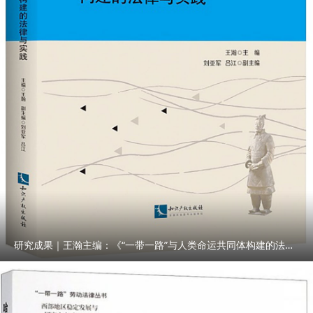
研究成果｜王瀚主编：《“一带一路”与人类命运共同体构建的法律与实践》