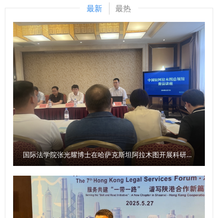
后他鼓励同学们以校史为鉴、以使命为帆，让青春在法治中国
最新
最热
建设的实践中绽放光彩，成长为堪当民族复兴重任的法治新
人。 程淑娟为2025级全体新生讲授了“院长第一课”。她对
2025级新生的到来表示热烈欢迎，并介绍了学院的学科优
势、师资力量及多元培养模式等基本情况，最后对同学们提出
了三点要求：一是厚植家国情怀，牢记责任使命，将个人发展
与时代进程紧密联系，为建设法治中国贡献力量；二是以专业
学习为中心，全面提升自身素养，优先夯实专业基础，在学习
之余锻炼综合能力；三是塑造完善人格，争做全面发展优秀人
才，用积极思维应对问题，在实践中增长才干，她希望同学们
保持对生活的热爱与对法律信念的坚守，秉持善良正直，以不
断求索、勇攀高峰的精神，在民商法学院筑就青春梦想。 学
国际法学院张光耀博士在哈萨克斯坦阿拉木图开展科研与社会服务活动
院教学秘书章思悦为新生讲授了学院人才培养方案与教学管理
制度等内容。在校生代表2023级本科生王思涵和新生代表
2025级本科生肖子正进行了发言。 此次2025级新生开学典礼
暨院长书记第一课的举办，为2025级新同学点亮了大学征程