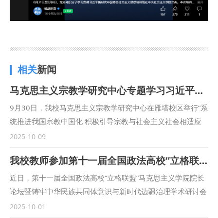
相关
新闻
马克思主义宗教学研究中心专题学习习近平总书记在中共中央政治局第二十二次集体学习时的重要讲话精神
9月30日，我校马克思主义宗教学研究中心在雁塔校区举行“系
统推进我国宗教中国化 积极引导宗教与社会主义社会相适应
——深入学习习近平总书记在中共中央政治局第二十二次集体
2025-10-09
学习会议上的讲话精神”主题研讨会。中心执行主任彭瑞花教
我校教师参加第十一届全国政法高校“立格联盟”马克思主义学院院长论坛暨铸牢中华民族共同体意识与新时代边疆治理学术研讨会
授主持会议，校党委副书记、马克思主义宗教学研究中心常务
副主任张军政出席会议并讲话。 张军政对当前研究中心的工
近日，第十一届全国政法高校“立格联盟”马克思主义学院院长
作给予肯定，并从站稳立场、坚定信仰，防范宗教渗透，推动
论坛暨铸牢中华民族共同体意识与新时代边疆治理学术研讨会
宗教工作法治化三方面提出要求。他表示，要注重系统观念，
在新疆政法学院举行。我校马克思主义学院副院长鲁洋、院长
2025-10-01
立足国家级宗教工作特色智库建设需要，将宗教学研究与相关