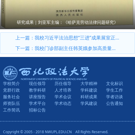
研究成果｜刘亚军主编：《哈萨克劳动法律问题研究》
上一篇：
我校习近平法治思想“三进”成果展室正式投入使用
下一篇：
我校门诊部副主任韩英娥参加高质量职场健康管理先行试点工作（西安）座谈会
学校简介
现任领导
历任领导
大学精神
文化标识
党群行政
教学科研
人才培养
学科建设
学生工作
服务社会
讲座报告
学术会议
科研成果
学者访谈
师资队伍
学术平台
学术动态
学风建设
公告通知
工作简讯
招标公告
Copyright © 2005 - 2018 NWUPL.EDU.CN All Rights Reserved.