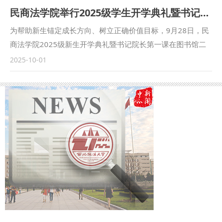
助理赵琳、闫欢应邀参会。 在论坛主旨发言环节，鲁洋作题
民商法学院举行2025级学生开学典礼暨书记院长第一课
学科相结合，不断加强研究队伍建设；要不断提高政治站位，
为“‘四个与共’与铸牢中华民族共同体意识”的发言。在平行论坛
始终坚持正确的政治方向、价值导向、学术取向，发挥专业优
发言环节，赵琳作题为“一核两融·三维协同：西北政法大学思
为帮助新生锚定成长方向、树立正确价值目标，9月28日，民
势，主动作为；要以问题为导向，学习贯彻习近平总书记关于
政课教学高质量发展的实践探索”的发言。鲁洋还参加了“立格
商法学院2025级新生开学典礼暨书记院长第一课在图书馆二
宗教工作的重要论述，积极开展实践调研，进行课题攻关，服
联盟”高校院长与组团式对口援助新疆政法学院马克思主义学
楼满天星报告厅举行。民商法学院党委书记朱茂、院长程淑娟
2025-10-01
务党的宗教工作。 与会人员集体学习了习近平总书记在中共
院院长联席会议。 本次立格联盟院长论坛的举办恰逢庆祝新
等党政领导、行政干部、辅导员及2025级全体本科生、二学
中央政治局第二十二次集体学习会议上的讲话精神。彭瑞花教
疆维吾尔自治区成立70周年之际，论坛紧紧聚焦铸牢中华民族
位学生参加活动，活动由学院副院长凤建军主持。 在庄严肃
授汇报了马克思主义宗教学研究中心近期工作情况，并从党的
共同体意识和新时代边疆治理，是高校人文社会科学研究围绕
穆的国歌声中，本次典礼正式拉开了序幕。 朱茂为2025级全
宗教工作的重要性、当前宗教工作的主线、依法治理宗教事
党在新时代中心工作的体现，为进一步贯彻落实新时代治疆方
体新生讲授了“书记第一课”。他表示，学校红色基因浓厚，法
务、加强宗教工作队伍建设、进一步加强校地协同合作等方面
略提供了学术交流与实践探索的平台。 （供稿：马克思主义
学特色鲜明，建校以来为国家和社会培养了大量人才。同时，
进行发言。中心研究员、2025年度课题负责人等分别围绕学
学院 撰稿：鲁洋 审核：刘驰）
他还对同学们提出三点希望：一是深植红色根脉，以忠诚铸魂
习内容进行交流发言。 （供稿：国家安全学院（反恐怖主义
立心，在延安精神滋养中，忠诚于对马克思主义的信仰和对法
法学院） 撰稿：彭瑞花 审核：李政敏）
治中国的坚守；二是精研法治真义，以德法兼修立身，既要钻
进法典条文穷究其理，又要躬身实践体悟“奉法图强”的重量；
三是勇担时代使命，以实干笃行立业，通过社会实践、专业见
习、实习等各项校内外活动锤炼本领，投身基层社会治理。最