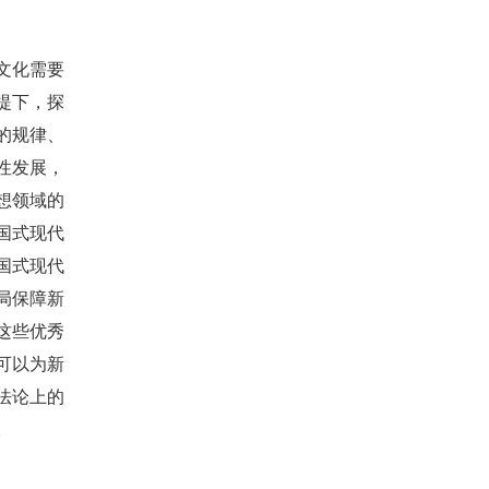
文化需要
提下，探
的规律、
性发展，
想领域的
国式现代
国式现代
局保障新
这些优秀
可以为新
法论上的
。