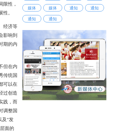
局限性，
媒体
媒体
通知
通知
展性。
通知
通知
、经济等
会影响到
时期的内
不但在内
秀传统国
都可以在
经过创造
实践，而
时调整国
以及“发
念层面的