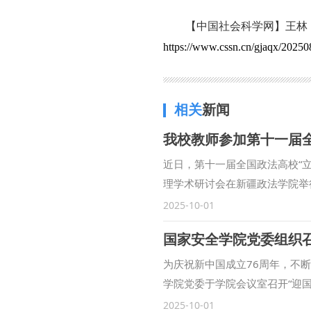
【中国社会科学网】王林
https://www.cssn.cn/gjaqx/2025
相关
新闻
近日，第十一届全国政法高校“
理学术研讨会在新疆政法学院举
坛主旨发言环节，鲁洋作题为“‘
2025-10-01
为“一核两融·三维协同：西北政
国家安全学院党委组织召
校院长与组团式对口援助新疆政
祝新疆维吾尔自治区成立70周
为庆祝新中国成立76周年，不
文社会科学研究围绕党在新时代
学院党委于学院会议室召开“迎
索的平台。 （供稿：马克思主义
导员、各民族学生代表参加。会
2025-10-01