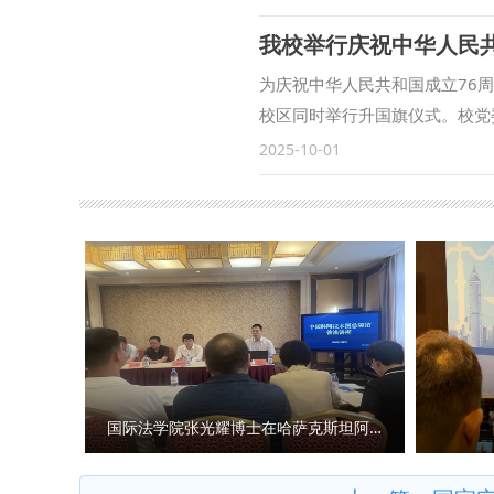
中华人民共和国成立76周年招
我校举行庆祝中华人民
成和发展是人心所向、大势所趋
族团结进步的感悟、党的民族宗
为庆祝中华人民共和国成立76
来校后的成长经历、介绍家乡特
校区同时举行升国旗仪式。校党
民族一家亲的浓厚氛围。 学院
教职工代表及家属共同参与升旗
2025-10-01
懈奋斗，创造了今日欣欣向荣的
铿锵有力的步伐，护送国旗庄严
主义法学院）的学生，更要勇担
星红旗冉冉升起，迎着晨风猎猎
讲话精神，铸牢中华民族共同体
家的法治建设历程，强调“法治兴
投身实践锻炼，将铸牢中华民族
（艺术学院）副教授王洋带来《
慧。 本次座谈会进一步增强了
写无愧于时代的青春华章。 法治
践行民族团结誓言，以拼搏奋斗
积极参与社会实践，为建设社会
审核：李政敏）
法治信仰，勇担时代重任，怀揣
亮，歌唱我们亲爱的祖国，从今
《歌唱祖国》，用真挚的歌声传
国际法学院张光耀博士在哈萨克斯坦阿拉木图开展科研与社会服务活动
人的礼赞。 风雨洗礼，初心弥
研究生院 校团委 撰稿：张佼 张