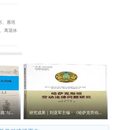
同体的形
分享了民
绍，交流
区、雁塔
现了中华
、离退休
族人民不
成员迈着
（反恐怖
鲜艳的五
记的重要
回顾了国
；要积极
播学院
献青春智
发展，书
实际行动
专业知识，
稿：王真
学子筑牢
多么响
齐声高唱
华诞最动
研究成果｜王瀚主编：《“一带一路”与人类命运共同体构建的法律与实践》
研究成果｜刘亚军主编：《哈萨克劳动法律问题研究》
委宣传部