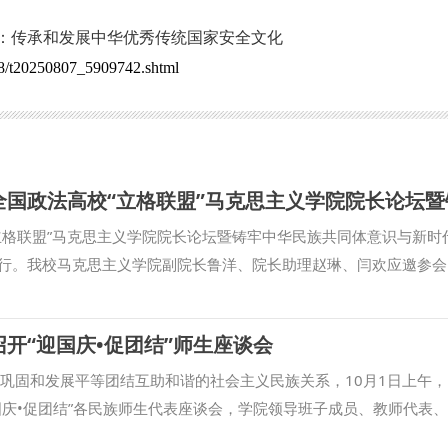
：传承和发展中华优秀传统国家安全文化
08/t20250807_5909742.shtml
立格联盟”马克思主义学院院长论坛暨铸牢中华民族共同体意识与新时
行。我校马克思主义学院副院长鲁洋、院长助理赵琳、闫欢应邀参会
四个与共’与铸牢中华民族共同体意识”的发言。在平行论坛发言环节
法大学思政课教学高质量发展的实践探索”的发言。鲁洋还参加了“立格
开“迎国庆•促团结”师生座谈会
法学院马克思主义学院院长联席会议。 本次立格联盟院长论坛的举
年之际，论坛紧紧聚焦铸牢中华民族共同体意识和新时代边疆治理，
断巩固和发展平等团结互助和谐的社会主义民族关系，10月1日上午
中心工作的体现，为进一步贯彻落实新时代治疆方略提供了学术交流
国庆•促团结”各民族师生代表座谈会，学院领导班子成员、教师代表
学院 撰稿：鲁洋 审核：刘驰）
议由学院党委副书记刘卫波主持。 与会师生集体学习了习近平总书