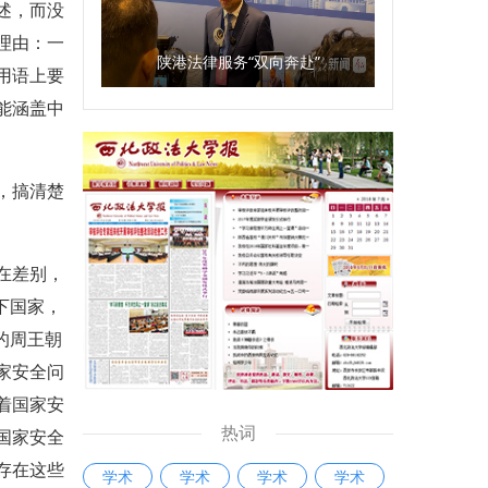
述，而没
理由：一
陕港法律服务“双向奔赴”
用语上要
能涵盖中
，搞清楚
在差别，
下国家，
的周王朝
家安全问
着国家安
热词
国家安全
存在这些
学术
学术
学术
学术