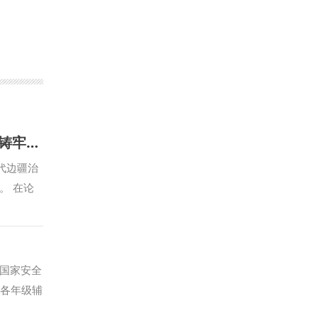
我校教师参加第十一届全国政法高校“立格联盟”马克思主义学院院长论坛暨铸牢中华民族共同体意识与新时代边疆治理学术研讨会
代边疆治
。 在论
，赵琳作题
联盟”高
办恰逢庆
是高校人
，国家安全
与实践探
、各年级辅
记在庆祝