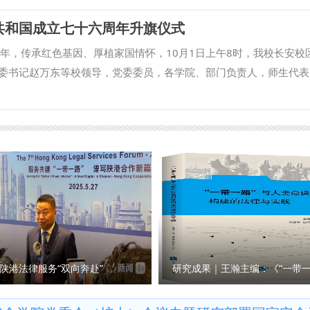
待会上的重要讲话精神，学习了习近平总书记重要文章《中华民族共
共和国成立七十六周年升旗仪式
、历史必然》。 教师代表结合自身成长经历及研究专长，向同学们
教政策、个人学习成长的经验与心得体会。学生代表分别进行自我介
周年，传承红色基因、厚植家国情怀，10月1日上午8时，我校长安校
色、分享民族团结进步的亲身感受及对祖国76周年华诞的祝福，展
委书记赵万东等校领导，党委委员，各学院、部门负责人，师生代表
党委书记李政敏表示，新中国成立76年以来，我们党团结带领全国各
仪式，为伟大祖国送上生日祝福。 浸润着金色的秋雨，国旗护卫队
局面，形成了民族团结互助、和谐发展的新气象。作为国家安全学院
入场。伴随着雄壮激昂的《义勇军进行曲》，在全体人员的注目下，
时代使命。他希望同学们要不断强化思想引领，深入学习习近平总书
招展。 研究生导师代表、国际法学院（国际仲裁学院）陈婉姝深情
意识；要努力提高能力素养，系统构建知识框架，持续打牢专业基础
则国家兴”，寄语学生“用专业守护正义，用责任践行使命”。 新闻传
共同体意识转化为实际行动，为维护国家安全稳定、推动民族复兴贡
以青春之我 报青春之国》微课，激励青年学子将个人理想融入国家
师生的爱国情怀和民族团结的意识，激励同学们在美好的青春年华以
学院 法律硕士教育学院2025级研究生李金鸽，号召大家认真学习
书写新时代华章。 （供稿：国家安全学院（反恐怖主义法学院） 撰
主义法治国家贡献力量。民商法学院2024级学生漆礼治呼吁西法大
满腔热忱，奔赴民族复兴伟大征程。 “五星红旗迎风飘扬，胜利歌声
走向繁荣富强……”升旗仪式尾声，全体师生挥舞着手中的五星红旗，
递对祖国的祝福。这一刻，歌声与心声相融，成为西法大人献给祖国
陕港法律服务“双向奔赴”
坚。西法大全体师生祝愿伟大祖国繁荣昌盛、国泰民安！ （供稿：党
抚远 审核：燕福民）