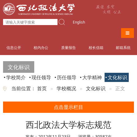
English
导航
信息公开
校内办公
质量报告
校长信箱
邮箱系统
文化标识
学校简介
现任领导
历任领导
大学精神
文化标识
当前位置：
首页
学校概况
文化标识
正文
点击显示栏目
西北政法大学标志规范
发布：2012年11月23日
浏览量：
30582
次