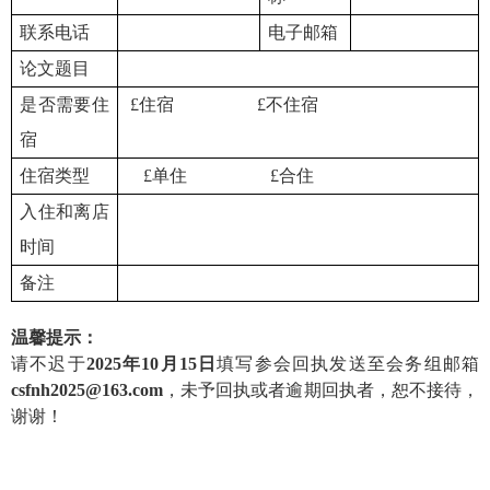
联系电话
电子邮箱
论文题目
是否需要住
£
住宿
£
不住宿
宿
住宿类型
£
单住
£
合住
入住和离店
时间
备注
温馨提示：
请不迟于
2025年10月15日
填写参会回执发送至会务组邮箱
csfnh2025@163.com
，未予回执或者逾期回执者，恕不接待，
谢谢！