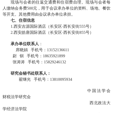
现场与会者的往返交通费和住宿费自理。现场与会者每
人缴纳会务费
500元，用于会议承办单位的资料、场地、餐饮
等开支。其他费用由会议承办单位承担。
七、住宿信息
1.
西安吉源国际酒店
（
长安区
·西长安街555号
）
2.西安皓唐国际酒店（长安区
·
西长安街
855号）
承办单位联系人
：
席晓娟
手机号：
13152136611
尉
钏
手机号：
18635921899
张涛涛
手机号：
15829246132
研究会秘书处联系人：
翟继光
手机号：
13810095934
中国法学会
财税法学研究会
西北政法大
学经济法学院