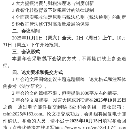
2.大力提振消费与财税法理论与制度创新
3.数智化转型背景下财税审计的法律规制
4.全面落实税收法定原则与税法总则（税法通则）的制定
5.税收征管法修订对高质量发展的保障
二、会议时间
2025年
11月1日（周六）全天、2日（周日）上午。
10月
31日（周五）下午开始报到
。
三、会议形式
本届年会采取
线下会议
的方式，不再提供线上参会途
径。
四、论文要求和提交方式
1.年会论文应围绕会议主题选题撰稿，论文格式和注释体
例参考《法学研究》。
2.年会论文的篇幅不限，但需提供1000字左右的摘要。
3.年会论文及摘要、发言大纲或PPT请在
2025年10月15日
之前
，通过电子邮件提交到秘书处和会务组，接收邮箱：
csfnh2025@163.com。论文提交成功后，会务组将回复电子邮
件确认。参会的人员，请不迟于
2025年10月15日
填写参会回
执（点击此链接在线填写
https://www.wjx.cn/vm/rZcLLZC.aspx