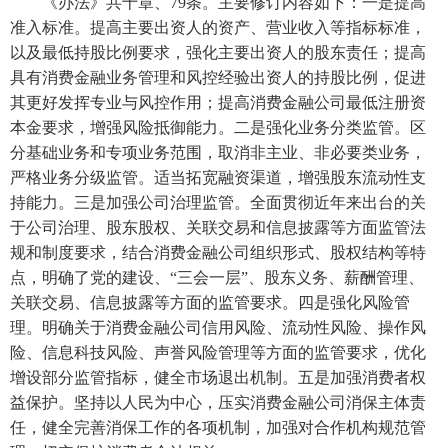
《办法》共十章、
79条。主要修订内容如下：一是提高
准入标准。提高主要出资人的资产、营业收入等指标标准，
以及最低持股比例要求，强化主要出资人的股东责任；提高
具有消费金融业务管理和风控经验出资人的持股比例，促进
其更好发挥专业与风控作用；提高消费金融公司最低注册资
本金要求，增强风险抵御能力。二是强化业务分类监管。区
分基础业务和专项业务范围，取消非主业、非必要类业务，
严格业务分级监管。适当拓宽融资渠道，增强股东流动性支
持能力。三是加强公司治理监管。全面贯彻近年来出台的关
于公司治理、股东股权、关联交易和信息披露等方面监管法
规和制度要求，结合消费金融公司组织形式、股权结构等特
点，明确了党的建设、“三会一层”、股东义务、薪酬管理、
关联交易、信息披露等方面的监管要求。四是强化风险管
理。明确关于消费金融公司信用风险、流动性风险、操作风
险、信息科技风险、声誉风险管理等方面的监管要求，优化
增设部分监管指标，健全市场退出机制。五是加强消费者权
益保护。坚持以人民为中心，压实消费金融公司消保主体责
任，健全完善消保工作的各项机制，加强对合作机构规范管